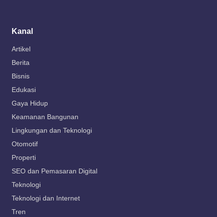
Kanal
Artikel
Berita
Bisnis
Edukasi
Gaya Hidup
Keamanan Bangunan
Lingkungan dan Teknologi
Otomotif
Properti
SEO dan Pemasaran Digital
Teknologi
Teknologi dan Internet
Tren