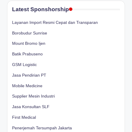
Latest Sponshorship
Layanan Import Resmi Cepat dan Transparan
Borobudur Sunrise
Mount Bromo Ijen
Batik Prabuseno
GSM Logistic
Jasa Pendirian PT
Mobile Medicine
Supplier Mesin Industri
Jasa Konsultan SLF
First Medical
Penerjemah Tersumpah Jakarta