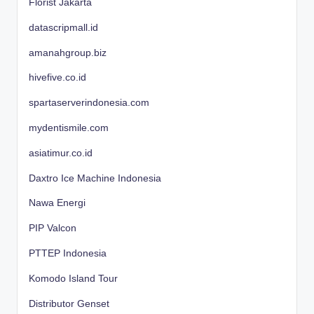
Florist Jakarta
datascripmall.id
amanahgroup.biz
hivefive.co.id
spartaserverindonesia.com
mydentismile.com
asiatimur.co.id
Daxtro Ice Machine Indonesia
Nawa Energi
PIP Valcon
PTTEP Indonesia
Komodo Island Tour
Distributor Genset