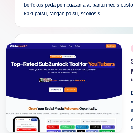
s
berfokus pada pembuatan alat bantu medis cus
a
kaki palsu, tangan palsu, scoliosis…
n
D
P
e
i
p
a
n
D