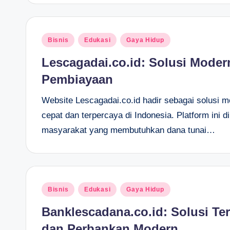
Posted
Bisnis
Edukasi
Gaya Hidup
in
Lescagadai.co.id: Solusi Mode
Pembiayaan
Website Lescagadai.co.id hadir sebagai solusi 
cepat dan terpercaya di Indonesia. Platform in
masyarakat yang membutuhkan dana tunai…
Posted
Bisnis
Edukasi
Gaya Hidup
in
Banklescadana.co.id: Solusi T
dan Perbankan Modern