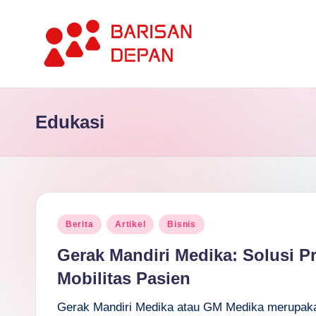
Skip
to
P
content
Informasi
Bisnis
o
Edukasi
Terupdate
rt
dan
Terdepan
a
l
Posted
B
Berita
Artikel
Bisnis
in
Gerak Mandiri Medika: Solusi P
a
Mobilitas Pasien
ri
Gerak Mandiri Medika atau GM Medika merupakan