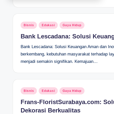
Posted
Bisnis
Edukasi
Gaya Hidup
in
Bank Lescadana: Solusi Keuan
Bank Lescadana: Solusi Keuangan Aman dan Ino
berkembang, kebutuhan masyarakat terhadap laya
menjadi semakin signifikan. Kemajuan…
Posted
Bisnis
Edukasi
Gaya Hidup
in
Frans-FloristSurabaya.com: So
Dekorasi Berkualitas