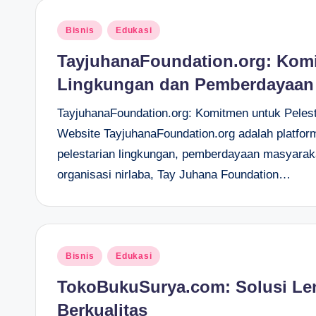
Posted
Bisnis
Edukasi
in
TayjuhanaFoundation.org: Komi
Lingkungan dan Pemberdayaan
TayjuhanaFoundation.org: Komitmen untuk Pele
Website TayjuhanaFoundation.org adalah platfor
pelestarian lingkungan, pemberdayaan masyarak
organisasi nirlaba, Tay Juhana Foundation…
Posted
Bisnis
Edukasi
in
TokoBukuSurya.com: Solusi Le
Berkualitas