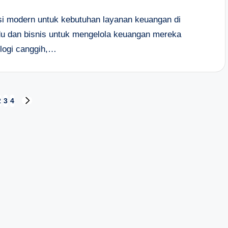
si modern untuk kebutuhan layanan keuangan di
du dan bisnis untuk mengelola keuangan mereka
logi canggih,…
2
3
4
NEXT
PAGE