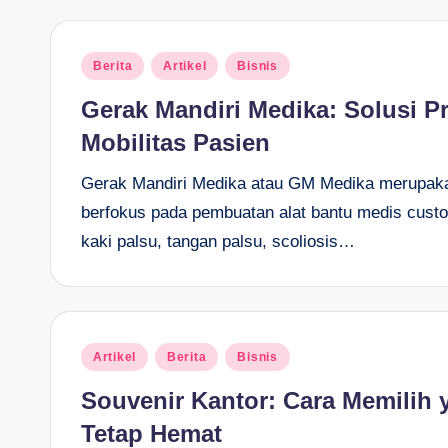
Posted
Berita
Artikel
Bisnis
in
Gerak Mandiri Medika: Solusi P
Mobilitas Pasien
Gerak Mandiri Medika atau GM Medika merupakan
berfokus pada pembuatan alat bantu medis cus
kaki palsu, tangan palsu, scoliosis…
Posted
Artikel
Berita
Bisnis
in
Souvenir Kantor: Cara Memilih 
Tetap Hemat