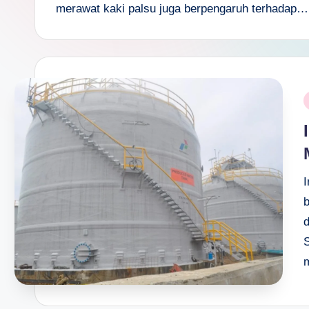
s
merawat kaki palsu juga berpengaruh terhadap…
a
n
D
P
e
i
p
a
n
m