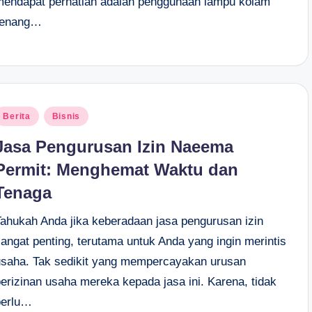
mendapat perhatian adalah penggunaan lampu kolam
renang…
osted
Berita
Bisnis
n
Jasa Pengurusan Izin Naeema
Permit: Menghemat Waktu dan
Tenaga
Tahukah Anda jika keberadaan jasa pengurusan izin
sangat penting, terutama untuk Anda yang ingin merintis
usaha. Tak sedikit yang mempercayakan urusan
perizinan usaha mereka kepada jasa ini. Karena, tidak
perlu…