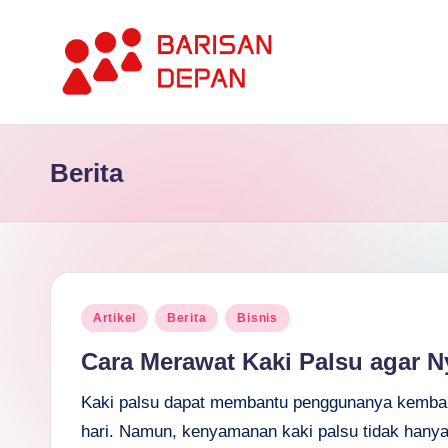
Skip
to
P
content
Informasi
Bisnis
o
Berita
Terupdate
rt
dan
Terdepan
a
l
Posted
B
Artikel
Berita
Bisnis
in
Cara Merawat Kaki Palsu agar
a
Kaki palsu dapat membantu penggunanya kembali 
ri
hari. Namun, kenyamanan kaki palsu tidak hanya