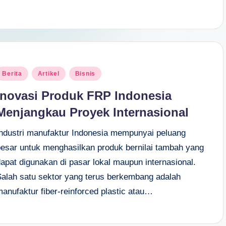
osted
Berita
Artikel
Bisnis
n
Inovasi Produk FRP Indonesia
Menjangkau Proyek Internasional
Industri manufaktur Indonesia mempunyai peluang
besar untuk menghasilkan produk bernilai tambah yang
dapat digunakan di pasar lokal maupun internasional.
Salah satu sektor yang terus berkembang adalah
anufaktur fiber-reinforced plastic atau…