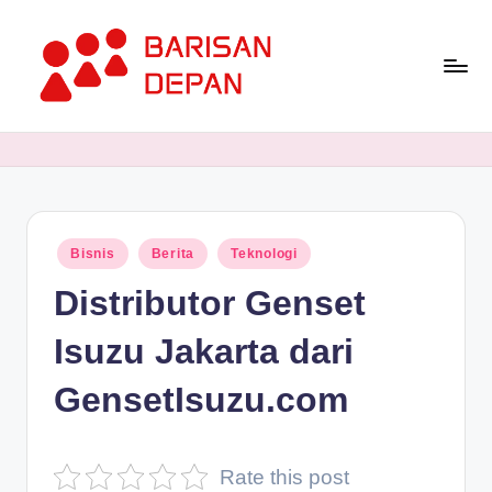
Skip
to
content
P
Informasi
Bisnis
o
Terupdate
rt
dan
Terdepan
a
Posted
Bisnis
Berita
Teknologi
l
in
Distributor Genset
B
a
Isuzu Jakarta dari
ri
GensetIsuzu.com
s
a
Rate this post
n