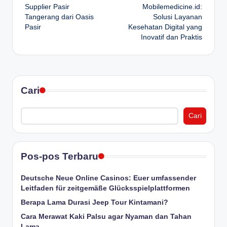
Supplier Pasir
Mobilemedicine.id:
navigation
Tangerang dari Oasis
Solusi Layanan
Pasir
Kesehatan Digital yang
Inovatif dan Praktis
Cari
Cari
Pos-pos Terbaru
Deutsche Neue Online Casinos: Euer umfassender
Leitfaden für zeitgemäße Glücksspielplattformen
Berapa Lama Durasi Jeep Tour Kintamani?
Cara Merawat Kaki Palsu agar Nyaman dan Tahan
Lama