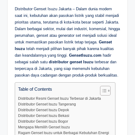
D
Distributor Genset Isuzu Jakarta – Dalam dunia modern
saat ini, kebutuhan akan pasokan listrik yang stabil menjadi
e
prioritas utama, terutama di kota-kota besar seperti Jakarta.
p
Dalam berbagai sektor, mulai dari industri, komersial, hingga
perumahan, genset atau generator set menjadi solusi ideal
a
untuk memastikan pasokan listrik tetap terjaga.
Genset
n
Isuzu
telah menjadi pilihan banyak pihak karena kualitas
dan keandalannya yang tinggi.
GensetIsuzu.com
hadir
sebagai salah satu
distributor genset Isuzu
terbesar dan
terpercaya di Jakarta, yang siap memenuhi kebutuhan
pasokan daya cadangan dengan produk-produk berkualitas.
Table of Contents
Distributor Resmi Genset Isuzu Terbesar di Jakarta
Distributor Genset Isuzu Tangerang
Distributor Genset Isuzu Depok
Distributor Genset Isuzu Bekasi
Distributor Genset Isuzu Bogor
Mengapa Memilih Genset Isuzu
Ragam Genset Isuzu untuk Berbagai Kebutuhan Energi