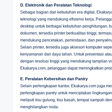
D. Elektronik dan Peralatan Teknologi
Sebagai bagian dari kebutuhan era digital, Ekakar
teknologi yang mendukung efisiensi kerja. Pelangg
desktop untuk berbagai kebutuhan penghitungan, b
dokumen, tersedia printer berkualitas tinggi, termasuk
mendukung pencetakan, pemindaian, dan penyalin
Selain printer, tersedia juga aksesori komputer se
kenyamanan dan daya tahan. Untuk presentasi atau
dengan resolusi tinggi yang mendukung tampilan vi
Ekakarya.com, pelanggan dapat meningkatkan produ
E. Peralatan Kebersihan dan Pantry
Selain perlengkapan kantor, Ekakarya.com juga me
perlengkapan pantry untuk menciptakan lingkungan
meliputi tisu gulung, tisu basah, tempat sampah de
menghilangkan noda.