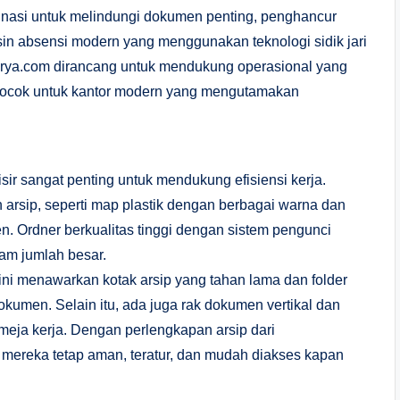
inasi untuk melindungi dokumen penting, penghancur
in absensi modern yang menggunakan teknologi sidik jari
karya.com dirancang untuk mendukung operasional yang
at cocok untuk kantor modern yang mengutamakan
ir sangat penting untuk mendukung efisiensi kerja.
rsip, seperti map plastik dengan berbagai warna dan
Ordner berkualitas tinggi dengan sistem pengunci
am jumlah besar.
ini menawarkan kotak arsip yang tahan lama dan folder
umen. Selain itu, ada juga rak dokumen vertikal dan
meja kerja. Dengan perlengkapan arsip dari
ereka tetap aman, teratur, dan mudah diakses kapan