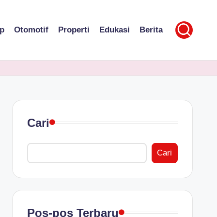
p
Otomotif
Properti
Edukasi
Berita
Cari
Cari
Pos-pos Terbaru