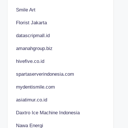
Smile Art
Florist Jakarta
datascripmall.id
amanahgroup.biz
hivefive.co.id
spartaserverindonesia.com
mydentismile.com
asiatimur.co.id
Daxtro Ice Machine Indonesia
Nawa Energi