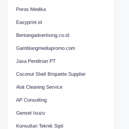
Poros Medika
Easyprint.id
Bentangadvertising.co.id
Gamblangmediapromo.com
Jasa Pendirian PT
Coconut Shell Briquette Supplier
Alat Cleaning Service
AP Consulting
Genset Isuzu
Konsultan Teknik Sipil