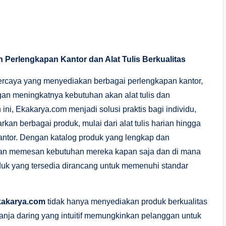
Perlengkapan Kantor dan Alat Tulis Berkualitas
rpercaya yang menyediakan berbagai perlengkapan kantor,
ngan meningkatnya kebutuhan akan alat tulis dan
ini, Ekakarya.com menjadi solusi praktis bagi individu,
arkan berbagai produk, mulai dari alat tulis harian hingga
antor. Dengan katalog produk yang lengkap dan
n memesan kebutuhan mereka kapan saja dan di mana
k yang tersedia dirancang untuk memenuhi standar
akarya.com
tidak hanya menyediakan produk berkualitas
lanja daring yang intuitif memungkinkan pelanggan untuk