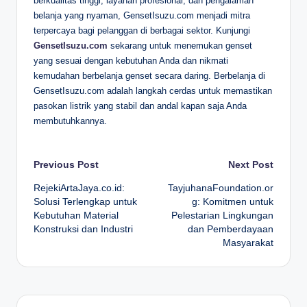
berkualitas tinggi, layanan profesional, dan pengalaman
belanja yang nyaman, GensetIsuzu.com menjadi mitra
terpercaya bagi pelanggan di berbagai sektor. Kunjungi
GensetIsuzu.com
sekarang untuk menemukan genset
yang sesuai dengan kebutuhan Anda dan nikmati
kemudahan berbelanja genset secara daring. Berbelanja di
GensetIsuzu.com adalah langkah cerdas untuk memastikan
pasokan listrik yang stabil dan andal kapan saja Anda
membutuhkannya.
Post
Previous Post
Next Post
RejekiArtaJaya.co.id:
TayjuhanaFoundation.or
navigation
Solusi Terlengkap untuk
g: Komitmen untuk
Kebutuhan Material
Pelestarian Lingkungan
Konstruksi dan Industri
dan Pemberdayaan
Masyarakat