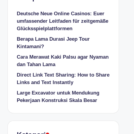
Deutsche Neue Online Casinos: Euer
umfassender Leitfaden für zeitgemäße
Glücksspielplattformen
Berapa Lama Durasi Jeep Tour
Kintamani?
Cara Merawat Kaki Palsu agar Nyaman
dan Tahan Lama
Direct Link Text Sharing: How to Share
Links and Text Instantly
Large Excavator untuk Mendukung
Pekerjaan Konstruksi Skala Besar