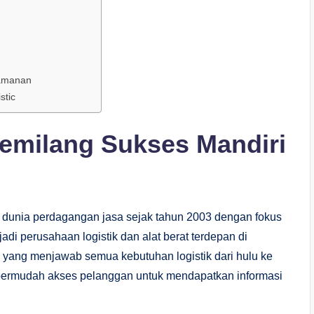
eamanan
stic
Gemilang Sukses Mandiri
 dunia perdagangan jasa sejak tahun 2003 dengan fokus
i perusahaan logistik dan alat berat terdepan di
yang menjawab semua kebutuhan logistik dari hulu ke
ermudah akses pelanggan untuk mendapatkan informasi