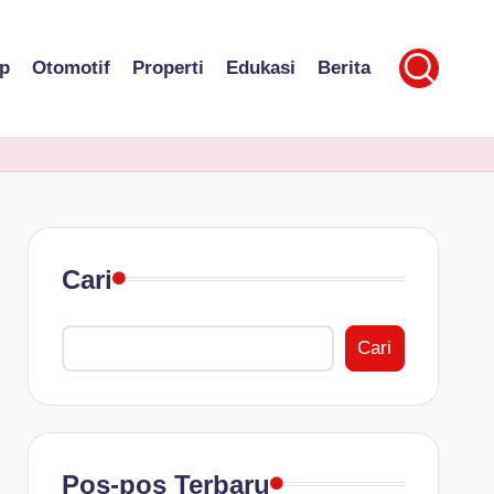
p
Otomotif
Properti
Edukasi
Berita
Cari
Cari
Pos-pos Terbaru