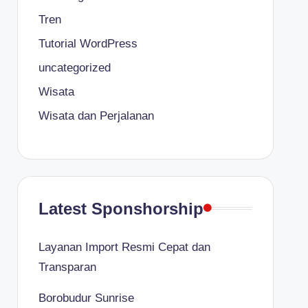
Tren
Tutorial WordPress
uncategorized
Wisata
Wisata dan Perjalanan
Latest Sponshorship
Layanan Import Resmi Cepat dan
Transparan
Borobudur Sunrise