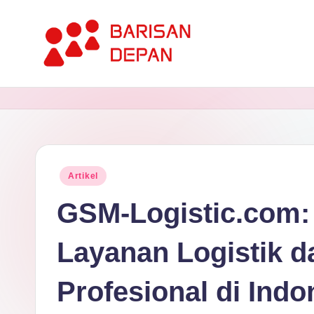
Skip
to
P
content
Informasi
Bisnis
o
Terupdate
rt
dan
Terdepan
a
Posted
Artikel
in
l
GSM-Logistic.com:
B
Layanan Logistik d
a
Profesional di Indo
ri