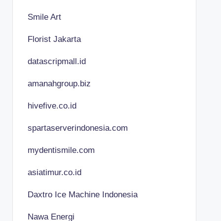
Smile Art
Florist Jakarta
datascripmall.id
amanahgroup.biz
hivefive.co.id
spartaserverindonesia.com
mydentismile.com
asiatimur.co.id
Daxtro Ice Machine Indonesia
Nawa Energi