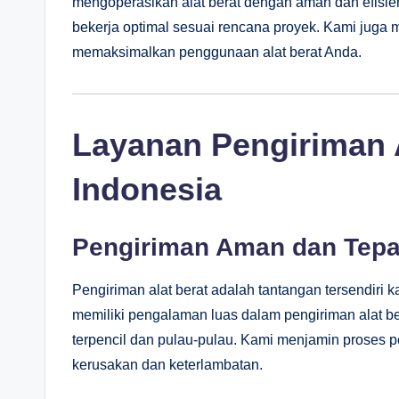
mengoperasikan alat berat dengan aman dan efisien
bekerja optimal sesuai rencana proyek. Kami juga 
memaksimalkan penggunaan alat berat Anda.
Layanan Pengiriman A
Indonesia
Pengiriman Aman dan Tepa
Pengiriman alat berat adalah tantangan tersendiri 
memiliki pengalaman luas dalam pengiriman alat be
terpencil dan pulau-pulau. Kami menjamin proses 
kerusakan dan keterlambatan.