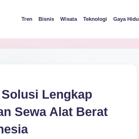
Tren
Bisnis
Wisata
Teknologi
Gaya Hidu
 Solusi Lengkap
an Sewa Alat Berat
nesia