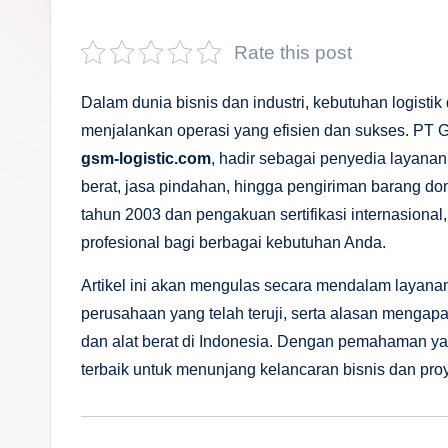
s
a
Rate this post
n
Dalam dunia bisnis dan industri, kebutuhan logistik
D
menjalankan operasi yang efisien dan sukses. PT G
gsm-logistic.com
, hadir sebagai penyedia layanan
e
berat, jasa pindahan, hingga pengiriman barang d
p
tahun 2003 dan pengakuan sertifikasi internasional
profesional bagi berbagai kebutuhan Anda.
a
Artikel ini akan mengulas secara mendalam layana
n
perusahaan yang telah teruji, serta alasan mengapa
dan alat berat di Indonesia. Dengan pemahaman ya
terbaik untuk menunjang kelancaran bisnis dan pro