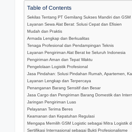
Table of Contents
Sekilas Tentang PT Gemilang Sukses Mandiri dan GSM 
Layanan Sewa Alat Berat: Solusi Cepat dan Efisien
Mudah dan Praktis
Armada Lengkap dan Berkualitas
Tenaga Profesional dan Pendampingan Teknis
Layanan Pengiriman Alat Berat ke Seluruh Indonesia
Pengiriman Aman dan Tepat Waktu
Pengelolaan Logistik Profesional
Jasa Pindahan: Solusi Pindahan Rumah, Apartemen, Ka
Layanan Lengkap dan Terpercaya
Penanganan Barang Sensitif dan Besar
Jasa Cargo dan Pengiriman Barang Domestik dan Inter
Jaringan Pengiriman Luas
Pelayanan Terima Beres
Keamanan dan Kepatuhan Regulasi
Mengapa Memilih GSM Logistic sebagai Mitra Logistik d
Sertifikasi Internasional sebagai Bukti Profesionalisme