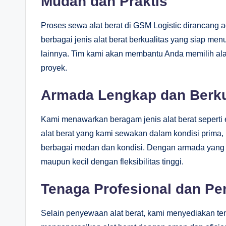
Mudah dan Praktis
Proses sewa alat berat di GSM Logistic dirancang
berbagai jenis alat berat berkualitas yang siap me
lainnya. Tim kami akan membantu Anda memilih ala
proyek.
Armada Lengkap dan Berku
Kami menawarkan beragam jenis alat berat seperti e
alat berat yang kami sewakan dalam kondisi prima, 
berbagai medan dan kondisi. Dengan armada yang 
maupun kecil dengan fleksibilitas tinggi.
Tenaga Profesional dan P
Selain penyewaan alat berat, kami menyediakan te