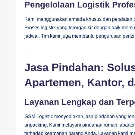
Pengelolaan Logistik Profe
Kami menggunakan armada khusus dan peralatan pe
Proses logistik yang terorganisir dengan baik mem
jadwal. Tim kami juga membantu pengurusan perizin
Jasa Pindahan: Solu
Apartemen, Kantor, 
Layanan Lengkap dan Terp
GSM Logistic menyediakan jasa pindahan yang leng
unpacking. Kami melayani pindahan rumah, apartem
terhadap keamanan barang Anda. Layanan kami me