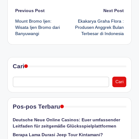
Post
Previous Post
Next Post
Mount Bromo Ijen:
Ekakarya Graha Flora :
navigation
Wisata Ijen Bromo dari
Produsen Anggrek Bulan
Banyuwangi
Terbesar di Indonesia
Cari
Cari
Pos-pos Terbaru
Deutsche Neue Online Casinos: Euer umfassender
Leitfaden für zeitgemäße Glücksspielplattformen
Berapa Lama Durasi Jeep Tour Kintamani?