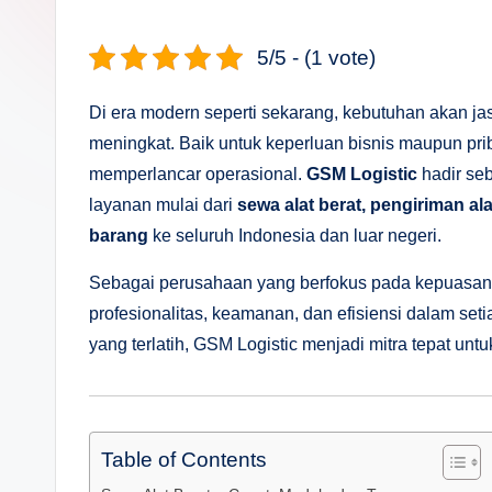
s
a
5/5 - (1 vote)
n
Di era modern seperti sekarang, kebutuhan akan jas
D
meningkat. Baik untuk keperluan bisnis maupun pri
memperlancar operasional.
GSM Logistic
hadir se
e
layanan mulai dari
sewa alat berat, pengiriman al
p
barang
ke seluruh Indonesia dan luar negeri.
a
Sebagai perusahaan yang berfokus pada kepuasan
profesionalitas, keamanan, dan efisiensi dalam se
n
yang terlatih, GSM Logistic menjadi mitra tepat unt
Table of Contents