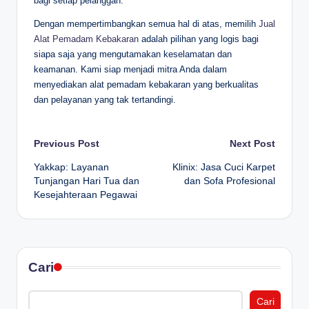
bagi setiap pelanggan.
Dengan mempertimbangkan semua hal di atas, memilih
Jual
Alat Pemadam Kebakaran
adalah pilihan yang logis bagi
siapa saja yang mengutamakan keselamatan dan
keamanan. Kami siap menjadi mitra Anda dalam
menyediakan alat pemadam kebakaran yang berkualitas
dan pelayanan yang tak tertandingi.
Post
Previous Post
Next Post
Yakkap: Layanan
Klinix: Jasa Cuci Karpet
navigation
Tunjangan Hari Tua dan
dan Sofa Profesional
Kesejahteraan Pegawai
Cari
Cari