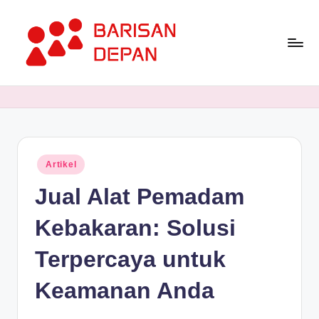
Skip
to
content
P
Informasi
Bisnis
o
Terupdate
rt
dan
Terdepan
a
Posted
Artikel
l
in
Jual Alat Pemadam
B
a
Kebakaran: Solusi
ri
Terpercaya untuk
s
Keamanan Anda
a
n