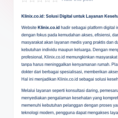
s
a
Klinix.co.id: Solusi Digital untuk Layanan Kese
n
Website
Klinix.co.id
hadir sebagai platform digital
D
dengan fokus pada kemudahan akses, efisiensi, dan
masyarakat akan layanan medis yang praktis dan d
e
kebutuhan individu maupun keluarga. Dengan meng
p
profesional, Klinix.co.id memungkinkan masyarak
tanpa harus meninggalkan kenyamanan rumah. Pla
a
dokter dari berbagai spesialisasi, memberikan aks
n
Hal ini menjadikan Klinix.co.id sebagai solusi keseh
Melalui layanan seperti konsultasi daring, pemesa
menyediakan pengalaman kesehatan yang komprehen
memenuhi kebutuhan pelanggan dengan proses ya
teknologi modern, pengguna dapat mengakses laya