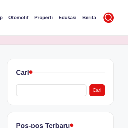
p
Otomotif
Properti
Edukasi
Berita
Cari
Cari
Pos-pos Terbaru