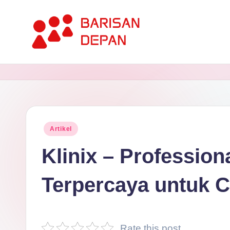
Skip
to
P
content
Informasi
Bisnis
o
Terupdate
rt
dan
Terdepan
a
Posted
Artikel
in
l
Klinix – Profession
B
Terpercaya untuk C
a
ri
Rate this post