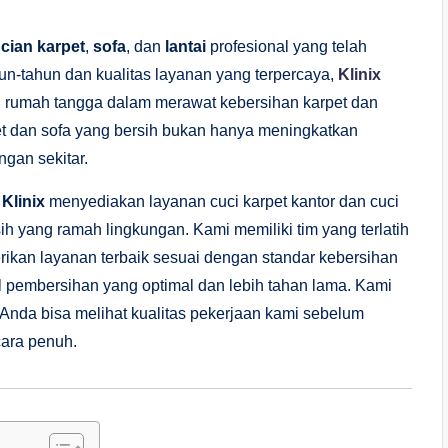
cian karpet
,
sofa
, dan
lantai
profesional yang telah
n-tahun dan kualitas layanan yang terpercaya,
Klinix
n rumah tangga dalam merawat kebersihan karpet dan
t dan sofa yang bersih bukan hanya meningkatkan
gan sekitar.
,
Klinix
menyediakan layanan cuci karpet kantor dan cuci
h yang ramah lingkungan. Kami memiliki tim yang terlatih
ikan layanan terbaik sesuai dengan standar kebersihan
l pembersihan yang optimal dan lebih tahan lama. Kami
 Anda bisa melihat kualitas pekerjaan kami sebelum
ara penuh.