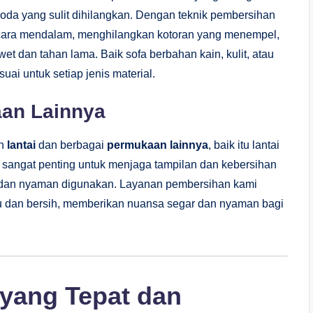
oda yang sulit dihilangkan. Dengan teknik pembersihan
ecara mendalam, menghilangkan kotoran yang menempel,
et dan tahan lama. Baik sofa berbahan kain, kulit, atau
suai untuk setiap jenis material.
aan Lainnya
an
lantai
dan berbagai
permukaan lainnya
, baik itu lantai
 sangat penting untuk menjaga tampilan dan kebersihan
 dan nyaman digunakan. Layanan pembersihan kami
u dan bersih, memberikan nuansa segar dan nyaman bagi
yang Tepat dan