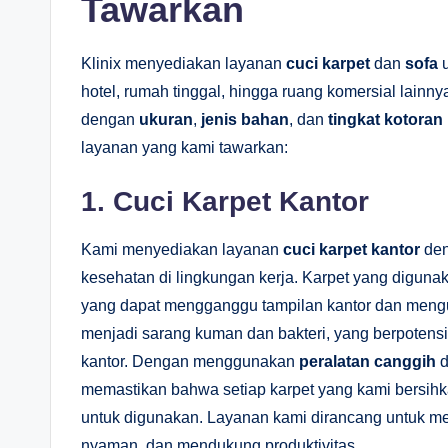
Tawarkan
Klinix menyediakan layanan
cuci karpet
dan
sofa
u
hotel, rumah tinggal, hingga ruang komersial lain
dengan
ukuran
,
jenis bahan
, dan
tingkat kotoran
layanan yang kami tawarkan:
1.
Cuci Karpet Kantor
Kami menyediakan layanan
cuci karpet kantor
den
kesehatan di lingkungan kerja. Karpet yang digunak
yang dapat mengganggu tampilan kantor dan menguran
menjadi sarang kuman dan bakteri, yang berpoten
kantor. Dengan menggunakan
peralatan canggih
d
memastikan bahwa setiap karpet yang kami bersihkan 
untuk digunakan. Layanan kami dirancang untuk me
nyaman, dan mendukung produktivitas.