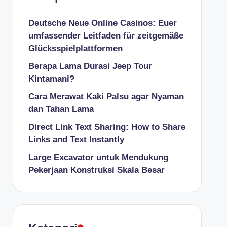
Deutsche Neue Online Casinos: Euer
umfassender Leitfaden für zeitgemäße
Glücksspielplattformen
Berapa Lama Durasi Jeep Tour
Kintamani?
Cara Merawat Kaki Palsu agar Nyaman
dan Tahan Lama
Direct Link Text Sharing: How to Share
Links and Text Instantly
Large Excavator untuk Mendukung
Pekerjaan Konstruksi Skala Besar