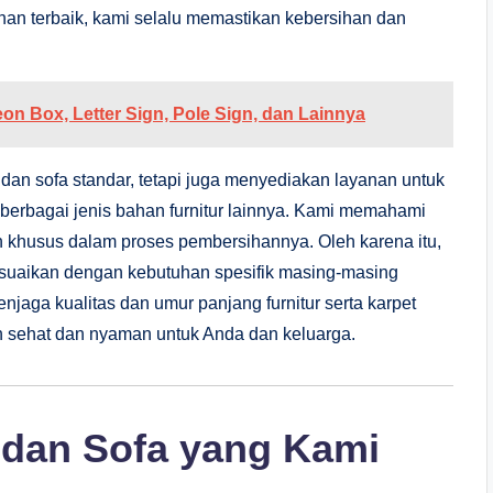
an terbaik, kami selalu memastikan kebersihan dan
n Box, Letter Sign, Pole Sign, dan Lainnya
 dan sofa standar, tetapi juga menyediakan layanan untuk
berbagai jenis bahan furnitur lainnya. Kami memahami
n khusus dalam proses pembersihannya. Oleh karena itu,
suaikan dengan kebutuhan spesifik masing-masing
jaga kualitas dan umur panjang furnitur serta karpet
h sehat dan nyaman untuk Anda dan keluarga.
 dan Sofa yang Kami