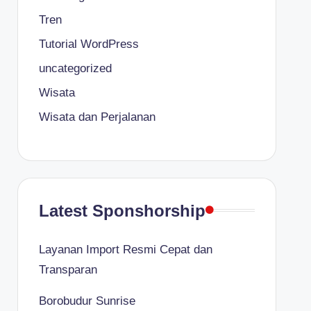
Tren
Tutorial WordPress
uncategorized
Wisata
Wisata dan Perjalanan
Latest Sponshorship
Layanan Import Resmi Cepat dan
Transparan
Borobudur Sunrise