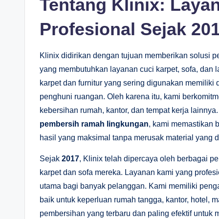
Tentang Klinix: Lay
Profesional Sejak 20
Klinix didirikan dengan tujuan memberikan solusi
yang membutuhkan layanan cuci karpet, sofa, dan 
karpet dan furnitur yang sering digunakan memilik
penghuni ruangan. Oleh karena itu, kami berkomit
kebersihan rumah, kantor, dan tempat kerja lain
pembersih ramah lingkungan
, kami memastikan 
hasil yang maksimal tanpa merusak material yang d
Sejak
2017
, Klinix telah dipercaya oleh berbagai
karpet dan sofa mereka. Layanan kami yang profesi
utama bagi banyak pelanggan. Kami memiliki penga
baik untuk keperluan rumah tangga, kantor, hotel
pembersihan yang terbaru dan paling efektif untuk