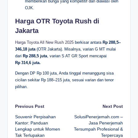
memberikan bunga yang kompetitif dan diawasi oleh
OJK.
Harga OTR Toyota Rush di
Jakarta
Harga Toyota All New Rush 2025
berkisar antara
Rp 288,5–
346,18 juta
(OTR Jakarta).
Misalnya, varian G MT mulai
dari
Rp 288,5 juta
, varian S AT GR Sport mencapai
Rp 314,6 juta.
Dengan DP Rp 100 juta, Anda tinggal menanggung sisa
cicilan sekitar Rp 188–215 juta, sesuai varian dan tenor
pilihan.
Post
Previous Post
Next Post
Souvenir Perpisahan
SolusiPenerjemah.com –
navigation
Kantor: Panduan
Jasa Penerjemah
Lengkap untuk Momen
Tersumpah Profesional &
Tak Terlupakan
Terpercaya