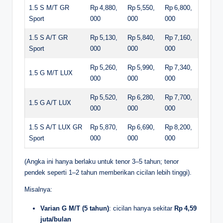
1.5 S M/T GR
Rp 4,880,
Rp 5,550,
Rp 6,800,
Sport
000
000
000
1.5 S A/T GR
Rp 5,130,
Rp 5,840,
Rp 7,160,
Sport
000
000
000
Rp 5,260,
Rp 5,990,
Rp 7,340,
1.5 G M/T LUX
000
000
000
Rp 5,520,
Rp 6,280,
Rp 7,700,
1.5 G A/T LUX
000
000
000
1.5 S A/T LUX GR
Rp 5,870,
Rp 6,690,
Rp 8,200,
Sport
000
000
000
(Angka ini hanya berlaku untuk tenor 3–5 tahun; tenor
pendek seperti 1–2 tahun memberikan cicilan lebih tinggi).
Misalnya:
Varian G M/T (5 tahun)
: cicilan hanya sekitar
Rp 4,59
juta/bulan