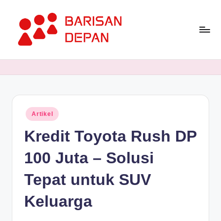
Skip
to
content
P
Informasi
Bisnis
o
Terupdate
rt
dan
Terdepan
a
Posted
Artikel
l
in
Kredit Toyota Rush DP
B
a
100 Juta – Solusi
ri
Tepat untuk SUV
s
Keluarga
a
n