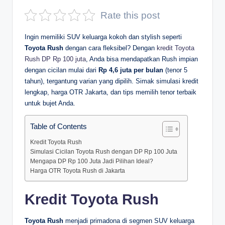
D
Rate this post
e
Ingin memiliki SUV keluarga kokoh dan stylish seperti
p
Toyota Rush
dengan cara fleksibel? Dengan
kredit Toyota
Rush DP Rp 100 juta
, Anda bisa mendapatkan Rush impian
a
dengan cicilan mulai dari
Rp 4,6 juta per bulan
(tenor 5
n
tahun), tergantung varian yang dipilih. Simak simulasi kredit
lengkap, harga OTR Jakarta, dan tips memilih tenor terbaik
untuk bujet Anda.
Table of Contents
Kredit Toyota Rush
Simulasi Cicilan Toyota Rush dengan DP Rp 100 Juta
Mengapa DP Rp 100 Juta Jadi Pilihan Ideal?
Harga OTR Toyota Rush di Jakarta
Kredit Toyota Rush
Toyota Rush
menjadi primadona di segmen SUV keluarga