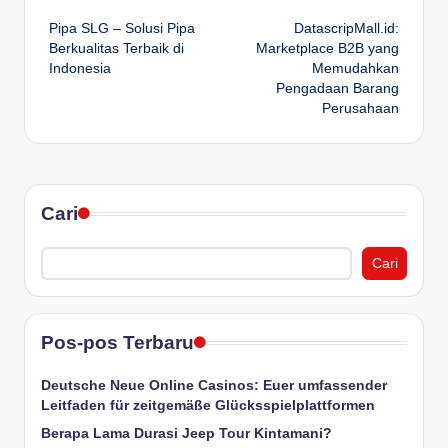
Post
Pipa SLG – Solusi Pipa
DatascripMall.id:
navigation
Berkualitas Terbaik di
Marketplace B2B yang
Indonesia
Memudahkan
Pengadaan Barang
Perusahaan
Cari
Cari
Pos-pos Terbaru
Deutsche Neue Online Casinos: Euer umfassender
Leitfaden für zeitgemäße Glücksspielplattformen
Berapa Lama Durasi Jeep Tour Kintamani?