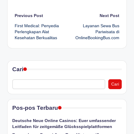
Post
Previous Post
Next Post
First Medical: Penyedia
Layanan Sewa Bus
navigation
Perlengkapan Alat
Pariwisata di
Kesehatan Berkualitas
OnlineBookingBus.com
Cari
Cari
Pos-pos Terbaru
Deutsche Neue Online Casinos: Euer umfassender
Leitfaden für zeitgemäße Glücksspielplattformen