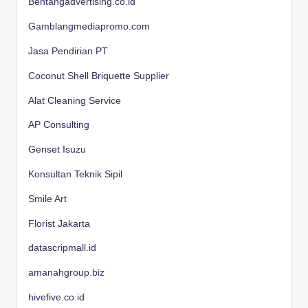
Bentangadvertising.co.id
Gamblangmediapromo.com
Jasa Pendirian PT
Coconut Shell Briquette Supplier
Alat Cleaning Service
AP Consulting
Genset Isuzu
Konsultan Teknik Sipil
Smile Art
Florist Jakarta
datascripmall.id
amanahgroup.biz
hivefive.co.id