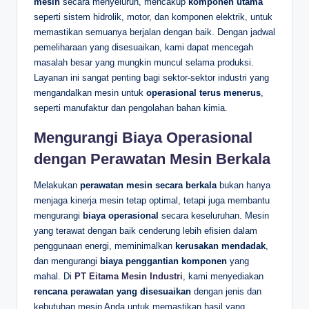
mesin
secara menyeluruh, mencakup
komponen utama
seperti sistem hidrolik, motor, dan komponen elektrik, untuk
memastikan semuanya berjalan dengan baik. Dengan jadwal
pemeliharaan yang disesuaikan, kami dapat mencegah
masalah besar yang mungkin muncul selama produksi.
Layanan ini sangat penting bagi sektor-sektor industri yang
mengandalkan mesin untuk
operasional terus menerus
,
seperti manufaktur dan pengolahan bahan kimia.
Mengurangi Biaya Operasional
dengan Perawatan Mesin Berkala
Melakukan
perawatan mesin secara berkala
bukan hanya
menjaga kinerja mesin tetap optimal, tetapi juga membantu
mengurangi
biaya operasional
secara keseluruhan. Mesin
yang terawat dengan baik cenderung lebih efisien dalam
penggunaan energi, meminimalkan
kerusakan mendadak
,
dan mengurangi
biaya penggantian komponen
yang
mahal. Di
PT Eitama Mesin Industri
, kami menyediakan
rencana perawatan yang disesuaikan
dengan jenis dan
kebutuhan mesin Anda untuk memastikan hasil yang