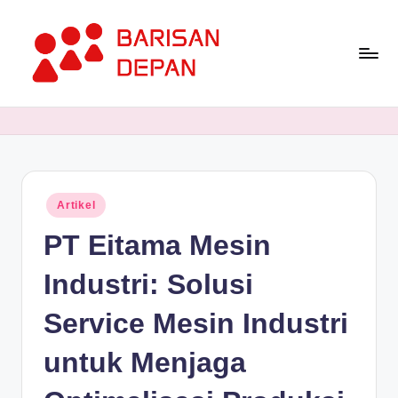
Skip
to
content
P
Informasi
Bisnis
o
Terupdate
rt
dan
Terdepan
a
Posted
Artikel
l
in
PT Eitama Mesin
B
a
Industri: Solusi
ri
Service Mesin Industri
s
untuk Menjaga
a
n