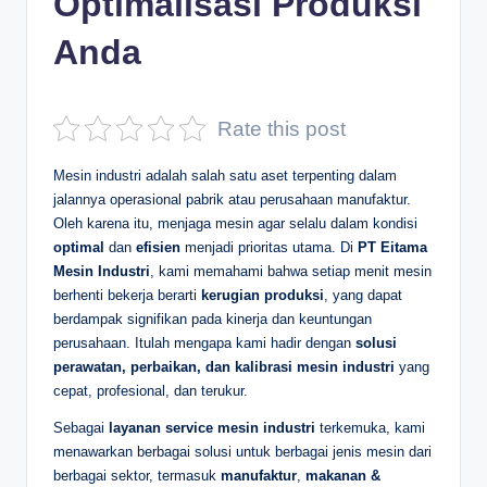
Optimalisasi Produksi
D
Anda
e
p
Rate this post
a
n
Mesin industri adalah salah satu aset terpenting dalam
jalannya operasional pabrik atau perusahaan manufaktur.
Oleh karena itu, menjaga mesin agar selalu dalam kondisi
optimal
dan
efisien
menjadi prioritas utama. Di
PT Eitama
Mesin Industri
, kami memahami bahwa setiap menit mesin
berhenti bekerja berarti
kerugian produksi
, yang dapat
berdampak signifikan pada kinerja dan keuntungan
perusahaan. Itulah mengapa kami hadir dengan
solusi
perawatan, perbaikan, dan kalibrasi mesin industri
yang
cepat, profesional, dan terukur.
Sebagai
layanan service mesin industri
terkemuka, kami
menawarkan berbagai solusi untuk berbagai jenis mesin dari
berbagai sektor, termasuk
manufaktur
,
makanan &