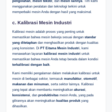
pengolahan
,
mesin tekstil
, dan
mesin lainnya
. Tim kami
menggunakan peralatan dan teknologi terkini untuk
memperbaiki mesin Anda dengan hasil yang maksimal.
c.
Kalibrasi Mesin Industri
Kalibrasi mesin adalah proses yang penting untuk
memastikan bahwa mesin bekerja sesuai dengan
standar
yang ditetapkan
dan menghasilkan produk dengan kualitas
yang konsisten. Di
PT Eitama Mesin Industri
, kami
menawarkan layanan
kalibrasi mesin industri
untuk
memastikan bahwa mesin Anda tetap berada dalam kondisi
terkalibrasi dengan baik
.
Kami memiliki pengalaman dalam melakukan kalibrasi untuk
mesin di berbagai sektor, termasuk
manufaktur
,
otomotif
,
makanan dan minuman
, serta sektor lainnya. Kalibrasi
yang tepat akan membantu meningkatkan
akurasi
,
konsistensi
, dan
produktivitas
mesin Anda, yang pada
gilirannya akan meningkatkan
kualitas produk
yang
dihasilkan.