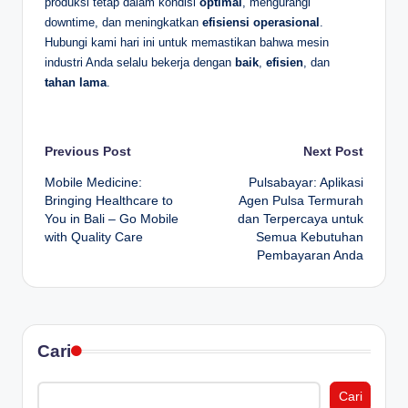
produksi tetap dalam kondisi
optimal
, mengurangi
downtime, dan meningkatkan
efisiensi operasional
.
Hubungi kami hari ini untuk memastikan bahwa mesin
industri Anda selalu bekerja dengan
baik
,
efisien
, dan
tahan lama
.
Post
Previous Post
Next Post
Mobile Medicine:
Pulsabayar: Aplikasi
navigation
Bringing Healthcare to
Agen Pulsa Termurah
You in Bali – Go Mobile
dan Terpercaya untuk
with Quality Care
Semua Kebutuhan
Pembayaran Anda
Cari
Cari