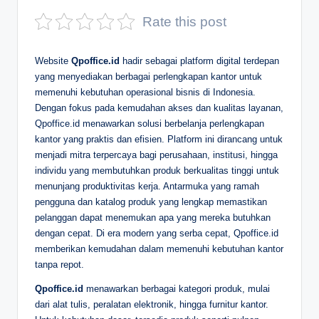
D
Rate this post
e
Website
Qpoffice.id
hadir sebagai platform digital terdepan
p
yang menyediakan berbagai perlengkapan kantor untuk
a
memenuhi kebutuhan operasional bisnis di Indonesia.
Dengan fokus pada kemudahan akses dan kualitas layanan,
n
Qpoffice.id menawarkan solusi berbelanja perlengkapan
kantor yang praktis dan efisien. Platform ini dirancang untuk
menjadi mitra terpercaya bagi perusahaan, institusi, hingga
individu yang membutuhkan produk berkualitas tinggi untuk
menunjang produktivitas kerja. Antarmuka yang ramah
pengguna dan katalog produk yang lengkap memastikan
pelanggan dapat menemukan apa yang mereka butuhkan
dengan cepat. Di era modern yang serba cepat, Qpoffice.id
memberikan kemudahan dalam memenuhi kebutuhan kantor
tanpa repot.
Qpoffice.id
menawarkan berbagai kategori produk, mulai
dari alat tulis, peralatan elektronik, hingga furnitur kantor.