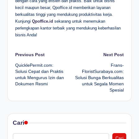
dengan cara yang efisien dan praktis. Baik untuk bisnis
kecil maupun besar, Qpoffice.id memberikan layanan
berkualitas tinggi yang mendukung produktivitas kerja.
Kunjungi
Qpoffice.id
sekarang untuk menemukan
perlengkapan kantor terbaik yang mendukung keberhasilan
bisnis Anda!
Post
Previous Post
Next Post
QuicklePermit.com:
Frans-
navigation
Solusi Cepat dan Praktis
FloristSurabaya.com:
untuk Mengurus Izin dan
Solusi Bunga Berkualitas
Dokumen Resmi
untuk Segala Momen
Spesial
Cari
Cari