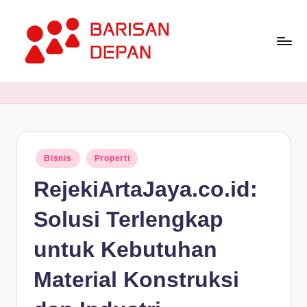
Skip
to
content
P
Informasi
Bisnis
o
Terupdate
rt
dan
Terdepan
a
Posted
Bisnis
Properti
l
in
RejekiArtaJaya.co.id:
B
a
Solusi Terlengkap
ri
untuk Kebutuhan
s
Material Konstruksi
a
n