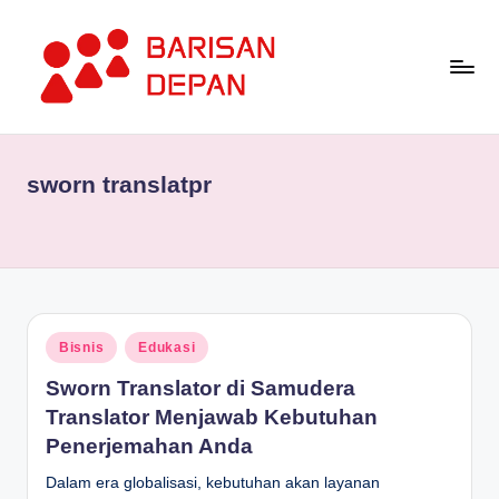
Skip
to
content
P
Informasi
Bisnis
o
Terupdate
sworn translatpr
rt
dan
Terdepan
a
l
B
a
Posted
Bisnis
Edukasi
in
ri
Sworn Translator di Samudera
s
Translator Menjawab Kebutuhan
Penerjemahan Anda
a
Dalam era globalisasi, kebutuhan akan layanan
n