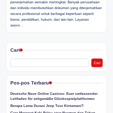
penerjemahan semakin meningkat. Banyak perusahaan
D
dan individu membutuhkan dokumen yang diterjemahkan
e
secara profesional untuk berbagai keperluan seperti
bisnis, pendidikan, hukum, dan lain-lain. Layanan
p
sworn…
a
n
Cari
Cari
Pos-pos Terbaru
Deutsche Neue Online Casinos: Euer umfassender
Leitfaden für zeitgemäße Glücksspielplattformen
Berapa Lama Durasi Jeep Tour Kintamani?
Cara Merawat Kaki Palsu agar Nyaman dan Tahan