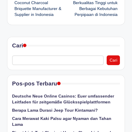
navigation
Coconut Charcoal
Berkualitas Tinggi untuk
Briquette Manufacturer &
Berbagai Kebutuhan
Supplier in Indonesia
Perpipaan di Indonesia
Cari
Cari
Pos-pos Terbaru
Deutsche Neue Online Casinos: Euer umfassender
Leitfaden für zeitgemäße Glücksspielplattformen
Berapa Lama Durasi Jeep Tour Kintamani?
Cara Merawat Kaki Palsu agar Nyaman dan Tahan
Lama