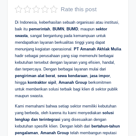
D
Rate this post
e
Di Indonesia, keberhasilan sebuah organisasi atau institusi,
p
baik itu
pemerintah
,
BUMN
,
BUMD
, maupun
sektor
swasta
, sangat bergantung pada kemampuan untuk
a
mendapatkan layanan berkualitas tinggi yang dapat
n
menunjang kegiatan operasional.
PT Amanah Akhlak Mulia
hadir sebagai perusahaan yang siap memenuhi berbagai
kebutuhan tersebut dengan layanan yang efisien, handal,
dan terpercaya. Dengan berbagai layanan mulai dari
pengiriman alat berat
,
sewa kendaraan
,
jasa impor
,
hingga
kontraktor sipil
,
Amanah Group
berkomitmen
untuk memberikan solusi terbaik bagi klien di sektor publik
maupun swasta.
Kami memahami bahwa setiap sektor memiliki kebutuhan
yang berbeda, oleh karena itu kami menyediakan
solusi
lengkap dan terintegrasi
yang disesuaikan dengan
kebutuhan spesifik klien. Dengan lebih dari
bertahun-tahun
pengalaman
,
Amanah Group
telah membangun reputasi