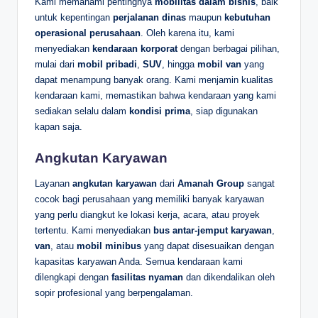
Kami memahami pentingnya
mobilitas dalam bisnis
, baik
untuk kepentingan
perjalanan dinas
maupun
kebutuhan
operasional perusahaan
. Oleh karena itu, kami
menyediakan
kendaraan korporat
dengan berbagai pilihan,
mulai dari
mobil pribadi
,
SUV
, hingga
mobil van
yang
dapat menampung banyak orang. Kami menjamin kualitas
kendaraan kami, memastikan bahwa kendaraan yang kami
sediakan selalu dalam
kondisi prima
, siap digunakan
kapan saja.
Angkutan Karyawan
Layanan
angkutan karyawan
dari
Amanah Group
sangat
cocok bagi perusahaan yang memiliki banyak karyawan
yang perlu diangkut ke lokasi kerja, acara, atau proyek
tertentu. Kami menyediakan
bus antar-jemput karyawan
,
van
, atau
mobil minibus
yang dapat disesuaikan dengan
kapasitas karyawan Anda. Semua kendaraan kami
dilengkapi dengan
fasilitas nyaman
dan dikendalikan oleh
sopir profesional yang berpengalaman.