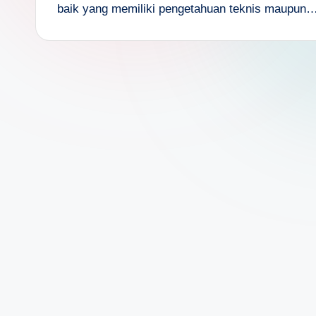
s
baik yang memiliki pengetahuan teknis maupun
a
n
D
e
p
a
n