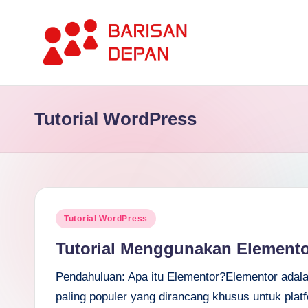
Skip
to
P
content
Informasi
Bisnis
o
Tutorial WordPress
Terupdate
rt
dan
Terdepan
a
l
Posted
B
Tutorial WordPress
in
Tutorial Menggunakan Elemento
a
Pendahuluan: Apa itu Elementor?Elementor adala
ri
paling populer yang dirancang khusus untuk pla