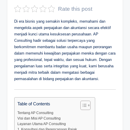
D
Rate this post
e
Di era bisnis yang semakin kompleks, memahami dan
p
mengelola aspek perpajakan dan akuntansi secara efektif
menjadi kunci utama kesuksesan perusahaan. AP
a
Consulting hadir sebagai solusi terpercaya yang
n
berkomitmen membantu badan usaha maupun perorangan
dalam memenuhi kewajiban perpajakan mereka dengan cara
yang profesional, tepat waktu, dan sesuai hukum. Dengan
pengalaman luas serta integritas yang kuat, kami berusaha
menjadi mitra terbaik dalam mengatasi berbagai
permasalahan di bidang perpajakan dan akuntansi.
Table of Contents
Tentang AP Consulting
Visi dan Misi AP Consulting
Layanan Utama AP Consulting
1. Konsultasi dan Perencanaan Pajak