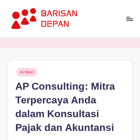
Skip
to
content
P
Informasi
Bisnis
o
Terupdate
rt
dan
Terdepan
a
Posted
Artikel
l
in
AP Consulting: Mitra
B
a
Terpercaya Anda
ri
dalam Konsultasi
s
Pajak dan Akuntansi
a
n