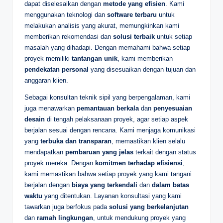
dapat diselesaikan dengan
metode yang efisien
. Kami
menggunakan teknologi dan
software terbaru
untuk
melakukan analisis yang akurat, memungkinkan kami
memberikan rekomendasi dan
solusi terbaik
untuk setiap
masalah yang dihadapi. Dengan memahami bahwa setiap
proyek memiliki
tantangan unik
, kami memberikan
pendekatan personal
yang disesuaikan dengan tujuan dan
anggaran klien.
Sebagai konsultan teknik sipil yang berpengalaman, kami
juga menawarkan
pemantauan berkala
dan
penyesuaian
desain
di tengah pelaksanaan proyek, agar setiap aspek
berjalan sesuai dengan rencana. Kami menjaga komunikasi
yang
terbuka dan transparan
, memastikan klien selalu
mendapatkan
pembaruan yang jelas
terkait dengan status
proyek mereka. Dengan
komitmen terhadap efisiensi
,
kami memastikan bahwa setiap proyek yang kami tangani
berjalan dengan
biaya yang terkendali
dan
dalam batas
waktu
yang ditentukan. Layanan konsultasi yang kami
tawarkan juga berfokus pada
solusi yang berkelanjutan
dan
ramah lingkungan
, untuk mendukung proyek yang