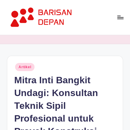
Skip
to
content
P
Informasi
Bisnis
o
Terupdate
rt
dan
Terdepan
a
Posted
Artikel
l
in
Mitra Inti Bangkit
B
a
Undagi: Konsultan
ri
Teknik Sipil
s
Profesional untuk
a
n