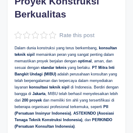
Proyek Konstruksi
D
Berkualitas
e
p
Rate this post
a
n
Dalam dunia konstruksi yang terus berkembang,
konsultan
teknik sipil
memainkan peran yang sangat penting dalam
memastikan proyek berjalan dengan
optimal
, aman, dan
sesuai dengan
standar teknis
yang berlaku.
PT Mitra Inti
Bangkit Undagi (MIBU)
adalah perusahaan konsultan yang
telah berpengalaman dan terpercaya dalam menyediakan
layanan
konsultasi teknik sipil
di Indonesia. Berdiri dengan
bangga di
Jakarta
, MIBU telah berhasil menyelesaikan lebih
dari
200 proyek
dan memiliki tim ahli yang tersertifikasi di
beberapa organisasi profesional terkemuka, seperti
PII
(Persatuan Insinyur Indonesia)
,
ASTEKINDO (Asosiasi
Tenaga Teknik Konstruksi Indonesia)
, dan
PERKINDO
(Persatuan Konsultan Indonesia)
.