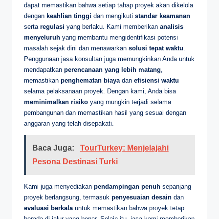
dapat memastikan bahwa setiap tahap proyek akan dikelola
dengan
keahlian tinggi
dan mengikuti
standar keamanan
serta
regulasi
yang berlaku. Kami memberikan
analisis
menyeluruh
yang membantu mengidentifikasi potensi
masalah sejak dini dan menawarkan
solusi tepat waktu
.
Penggunaan jasa konsultan juga memungkinkan Anda untuk
mendapatkan
perencanaan yang lebih matang
,
memastikan
penghematan biaya
dan
efisiensi waktu
selama pelaksanaan proyek. Dengan kami, Anda bisa
meminimalkan risiko
yang mungkin terjadi selama
pembangunan dan memastikan hasil yang sesuai dengan
anggaran yang telah disepakati.
Baca Juga:
TourTurkey: Menjelajahi
Pesona Destinasi Turki
Kami juga menyediakan
pendampingan penuh
sepanjang
proyek berlangsung, termasuk
penyesuaian desain
dan
evaluasi berkala
untuk memastikan bahwa proyek tetap
berada di jalur yang benar. Selain itu, jasa kami memberikan