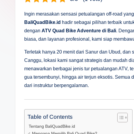
s
a
Ingin merasakan sensasi petualangan off-road yan
BaliQuadBike.id
hadir sebagai pilihan terbaik un
n
dengan
ATV Quad Bike Adventure di Bali
. Denga
D
biasa, dan layanan profesional, kami siap memba
e
Terletak hanya 20 menit dari Sanur dan Ubud, dan 
Canggu, lokasi kami sangat strategis dan mudah dia
p
menawarkan berbagai jenis tur petualangan ATV, ter
a
gua tersembunyi, hingga air terjun eksotis. Semua
dari instruktur berpengalaman.
n
Table of Contents
️ Tentang BaliQuadBike.id
‍♂️ Mengapa Memilih Bali Quad Bike?