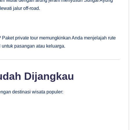
ri! Mulai dengan arung jeram menyusuri Sungai Ayung
wati jalur off-road.
? Paket private tour memungkinkan Anda menjelajah rute
al untuk pasangan atau keluarga.
udah Dijangkau
engan destinasi wisata populer: