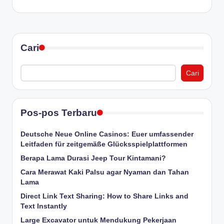
Cari
Cari
Pos-pos Terbaru
Deutsche Neue Online Casinos: Euer umfassender
Leitfaden für zeitgemäße Glücksspielplattformen
Berapa Lama Durasi Jeep Tour Kintamani?
Cara Merawat Kaki Palsu agar Nyaman dan Tahan
Lama
Direct Link Text Sharing: How to Share Links and
Text Instantly
Large Excavator untuk Mendukung Pekerjaan