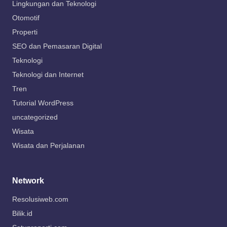
Lingkungan dan Teknologi
Otomotif
Properti
SEO dan Pemasaran Digital
Teknologi
Teknologi dan Internet
Tren
Tutorial WordPress
uncategorized
Wisata
Wisata dan Perjalanan
Network
Resolusiweb.com
Bilik.id