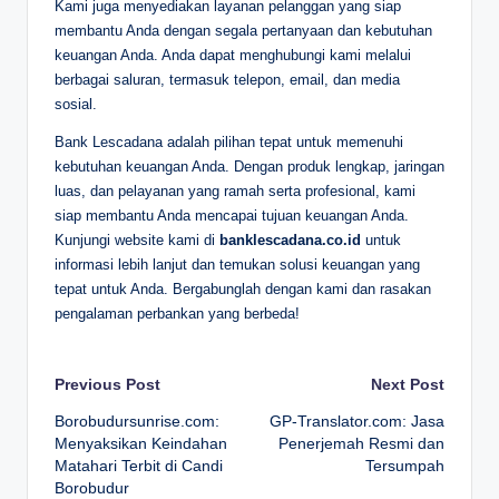
Kami juga menyediakan layanan pelanggan yang siap
membantu Anda dengan segala pertanyaan dan kebutuhan
keuangan Anda. Anda dapat menghubungi kami melalui
berbagai saluran, termasuk telepon, email, dan media
sosial.
Bank Lescadana adalah pilihan tepat untuk memenuhi
kebutuhan keuangan Anda. Dengan produk lengkap, jaringan
luas, dan pelayanan yang ramah serta profesional, kami
siap membantu Anda mencapai tujuan keuangan Anda.
Kunjungi website kami di
banklescadana.co.id
untuk
informasi lebih lanjut dan temukan solusi keuangan yang
tepat untuk Anda. Bergabunglah dengan kami dan rasakan
pengalaman perbankan yang berbeda!
Post
Previous Post
Next Post
Borobudursunrise.com:
GP-Translator.com: Jasa
navigation
Menyaksikan Keindahan
Penerjemah Resmi dan
Matahari Terbit di Candi
Tersumpah
Borobudur