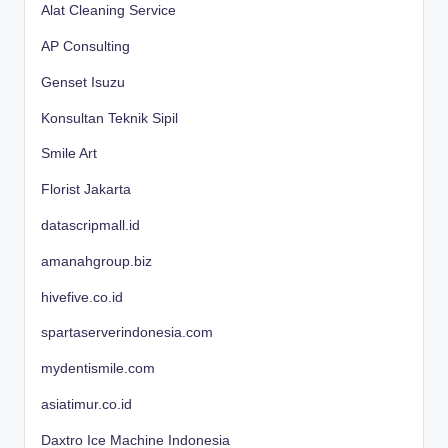
Alat Cleaning Service
AP Consulting
Genset Isuzu
Konsultan Teknik Sipil
Smile Art
Florist Jakarta
datascripmall.id
amanahgroup.biz
hivefive.co.id
spartaserverindonesia.com
mydentismile.com
asiatimur.co.id
Daxtro Ice Machine Indonesia