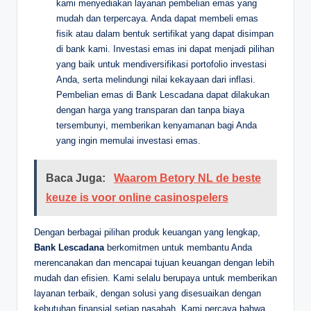
kami menyediakan layanan pembelian emas yang
mudah dan terpercaya. Anda dapat membeli emas
fisik atau dalam bentuk sertifikat yang dapat disimpan
di bank kami. Investasi emas ini dapat menjadi pilihan
yang baik untuk mendiversifikasi portofolio investasi
Anda, serta melindungi nilai kekayaan dari inflasi.
Pembelian emas di Bank Lescadana dapat dilakukan
dengan harga yang transparan dan tanpa biaya
tersembunyi, memberikan kenyamanan bagi Anda
yang ingin memulai investasi emas.
Baca Juga:
Waarom Betory NL de beste
keuze is voor online casinospelers
Dengan berbagai pilihan produk keuangan yang lengkap,
Bank Lescadana
berkomitmen untuk membantu Anda
merencanakan dan mencapai tujuan keuangan dengan lebih
mudah dan efisien. Kami selalu berupaya untuk memberikan
layanan terbaik, dengan solusi yang disesuaikan dengan
kebutuhan finansial setiap nasabah. Kami percaya bahwa