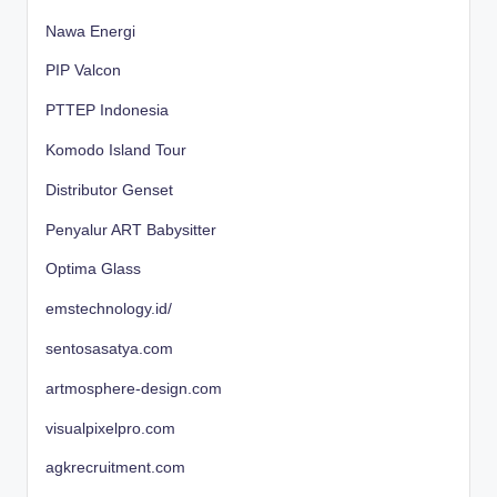
Nawa Energi
PIP Valcon
PTTEP Indonesia
Komodo Island Tour
Distributor Genset
Penyalur ART Babysitter
Optima Glass
emstechnology.id/
sentosasatya.com
artmosphere-design.com
visualpixelpro.com
agkrecruitment.com