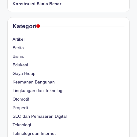
Konstruksi Skala Besar
Kategori
Artikel
Berita
Bisnis
Edukasi
Gaya Hidup
Keamanan Bangunan
Lingkungan dan Teknologi
Otomotif
Properti
SEO dan Pemasaran Digital
Teknologi
Teknologi dan Internet