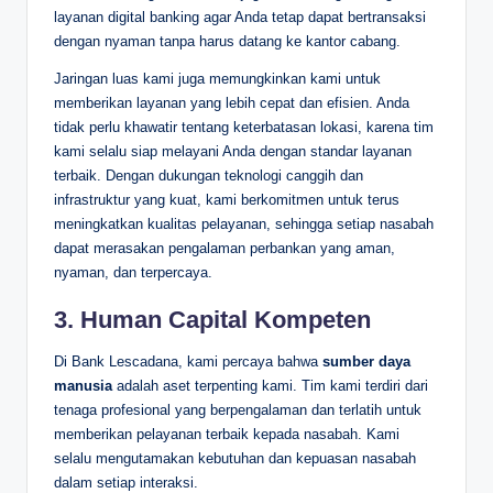
layanan digital banking agar Anda tetap dapat bertransaksi
dengan nyaman tanpa harus datang ke kantor cabang.
Jaringan luas kami juga memungkinkan kami untuk
memberikan layanan yang lebih cepat dan efisien. Anda
tidak perlu khawatir tentang keterbatasan lokasi, karena tim
kami selalu siap melayani Anda dengan standar layanan
terbaik. Dengan dukungan teknologi canggih dan
infrastruktur yang kuat, kami berkomitmen untuk terus
meningkatkan kualitas pelayanan, sehingga setiap nasabah
dapat merasakan pengalaman perbankan yang aman,
nyaman, dan terpercaya.
3. Human Capital Kompeten
Di Bank Lescadana, kami percaya bahwa
sumber daya
manusia
adalah aset terpenting kami. Tim kami terdiri dari
tenaga profesional yang berpengalaman dan terlatih untuk
memberikan pelayanan terbaik kepada nasabah. Kami
selalu mengutamakan kebutuhan dan kepuasan nasabah
dalam setiap interaksi.