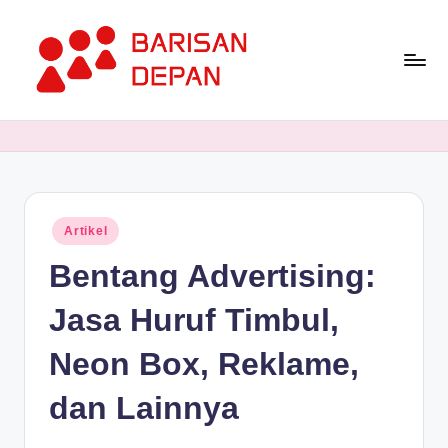
Skip
to
content
P
Informasi
Bisnis
o
Terupdate
rt
dan
Terdepan
a
Posted
Artikel
l
in
Bentang Advertising:
B
a
Jasa Huruf Timbul,
ri
Neon Box, Reklame,
s
dan Lainnya
a
n