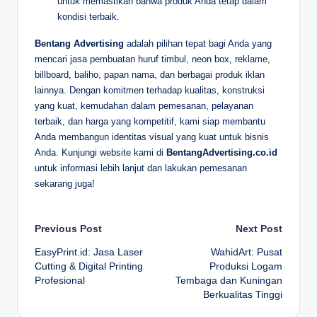
untuk memastikan bahwa produk Anda tetap dalam
kondisi terbaik.
Bentang Advertising
adalah pilihan tepat bagi Anda yang
mencari jasa pembuatan huruf timbul, neon box, reklame,
billboard, baliho, papan nama, dan berbagai produk iklan
lainnya. Dengan komitmen terhadap kualitas, konstruksi
yang kuat, kemudahan dalam pemesanan, pelayanan
terbaik, dan harga yang kompetitif, kami siap membantu
Anda membangun identitas visual yang kuat untuk bisnis
Anda. Kunjungi website kami di
BentangAdvertising.co.id
untuk informasi lebih lanjut dan lakukan pemesanan
sekarang juga!
Post
Previous Post
Next Post
EasyPrint.id: Jasa Laser
WahidArt: Pusat
navigation
Cutting & Digital Printing
Produksi Logam
Profesional
Tembaga dan Kuningan
Berkualitas Tinggi