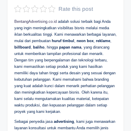
D
Rate this post
e
BentangAdvertising.co.id
adalah solusi terbaik bagi Anda
p
yang ingin meningkatkan visibilitas bisnis melalui media
iklan berkualitas tinggi. Kami menawarkan berbagai layanan,
a
mulai dari pembuatan
huruf timbul
,
neon box
,
reklame
,
n
billboard
,
baliho
, hingga
papan nama
, yang dirancang
untuk memberikan tampilan profesional dan menarik.
Dengan tim yang berpengalaman dan teknologi terbaru,
kami memastikan setiap produk yang kami hasilkan
memiliki daya tahan tinggi serta desain yang sesuai dengan
kebutuhan pelanggan. Kami memahami bahwa branding
yang kuat adalah kunci dalam menarik perhatian pelanggan
dan meningkatkan kepercayaan bisnis. Oleh karena itu,
kami selalu mengutamakan kualitas material, ketepatan
waktu produksi, dan kepuasan pelanggan dalam setiap
proyek yang kami kerjakan.
Sebagai penyedia jasa
advertising
, kami juga menawarkan
layanan konsultasi untuk membantu Anda memilih jenis