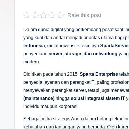
s
a
Rate this post
n
Dalam dunia digital yang berkembang pesat saat ini,
D
yang kuat dan andal menjadi prioritas utama bagi p
Indonesia
, melalui website resminya
SpartaServe
e
penyediaan
server, storage, dan networking
yang 
p
modern.
a
Didirikan pada tahun 2015,
Sparta Enterprise
tela
penyedia layanan dan perangkat TI paling profesion
n
menyewakan perangkat server, tetapi juga menawar
(maintenance)
hingga
solusi integrasi sistem IT
y
individu maupun korporasi.
Sebagai mitra strategis Anda dalam bidang teknolo
kebutuhan dan tantangan yang berbeda. Oleh karen