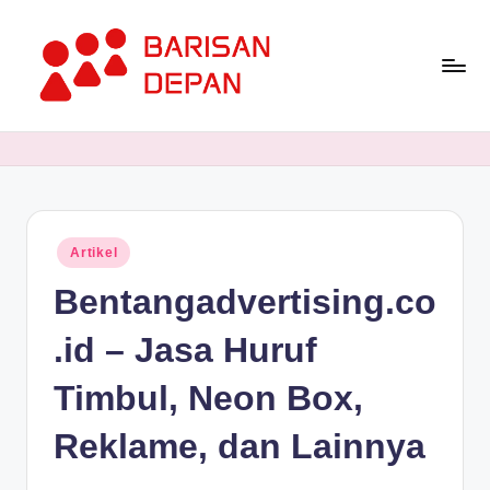
Skip
to
content
P
Informasi
Bisnis
o
Terupdate
rt
dan
Terdepan
a
Posted
Artikel
l
in
Bentangadvertising.co
B
a
.id – Jasa Huruf
ri
Timbul, Neon Box,
s
Reklame, dan Lainnya
a
n