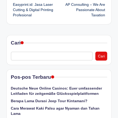
Easyprint.id: Jasa Laser
AP Consulting – We Are
navigation
Cutting & Digital Printing
Passionate About
Profesional
Taxation
Cari
Cari
Pos-pos Terbaru
Deutsche Neue Online Casinos: Euer umfassender
Leitfaden für zeitgemäße Glücksspielplattformen
Berapa Lama Durasi Jeep Tour Kintamani?
Cara Merawat Kaki Palsu agar Nyaman dan Tahan
Lama