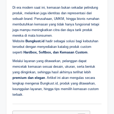
D
Di era modern saat ini, kemasan bukan sekadar pelindung
produk, melainkan juga identitas dan representasi dari
e
sebuah brand. Perusahaan, UMKM, hingga bisnis rumahan
p
membutuhkan kemasan yang tidak hanya fungsional tetapi
juga mampu meningkatkan citra dan daya tarik produk
a
mereka di mata konsumen.
n
Website
Bungkust.id
hadir sebagai solusi bagi kebutuhan
tersebut dengan menyediakan katalog produk custom
seperti
Hardbox, Softbox, dan Kemasan Custom
.
Melalui layanan yang ditawarkan, pelanggan dapat
mencetak kemasan sesuai desain, ukuran, serta bentuk
yang diinginkan, sehingga hasil akhirnya terlihat lebih
premium dan elegan
. Artikel ini akan mengulas secara
lengkap mengenai Bungkust.id, produk yang ditawarkan,
keunggulan layanan, hingga tips memilih kemasan custom
terbaik.