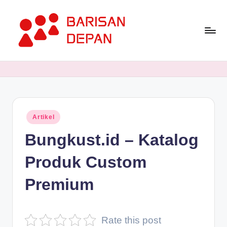
Skip
to
content
P
Informasi
Bisnis
o
Terupdate
rt
dan
Terdepan
a
Posted
Artikel
l
in
Bungkust.id – Katalog
B
a
Produk Custom
ri
Premium
s
a
Rate this post
n