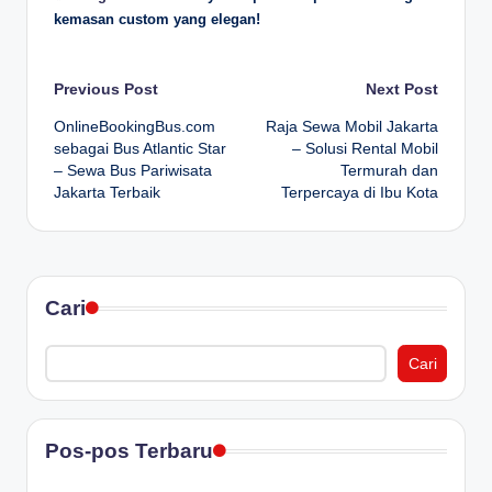
kemasan custom yang elegan!
Post
Previous Post
Next Post
OnlineBookingBus.com
Raja Sewa Mobil Jakarta
navigation
sebagai Bus Atlantic Star
– Solusi Rental Mobil
– Sewa Bus Pariwisata
Termurah dan
Jakarta Terbaik
Terpercaya di Ibu Kota
Cari
Cari
Pos-pos Terbaru