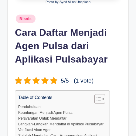
Photo by Syed Ali on Unsplash
D
e
Posted
Bisnis
in
p
Cara Daftar Menjadi
a
Agen Pulsa dari
n
Aplikasi Pulsabayar
5/5 - (1 vote)
Table of Contents
Pendahuluan
Keuntungan Menjadi Agen Pulsa
Persyaratan Untuk Mendaftar
Langkah-Langkah Mendaftar di Aplikasi Pulsabayar
Verifikasi Akun Agen
Setelah Mendaftar: Cara Menggunakan Aplikasi