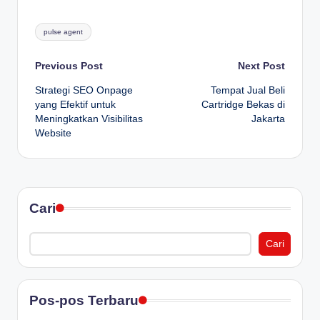
Tags:
pulse agent
Post
Previous Post
Next Post
Strategi SEO Onpage
Tempat Jual Beli
navigation
yang Efektif untuk
Cartridge Bekas di
Meningkatkan Visibilitas
Jakarta
Website
Cari
Cari
Pos-pos Terbaru