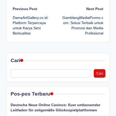
Post
Previous Post
Next Post
DamaArtGallery.co.id:
GamblangMediaPromo.c
navigation
Platform Terpercaya
om: Solusi Terbaik untuk
untuk Karya Seni
Promosi dan Media
Berkualitas
Profesional
Cari
Cari
Pos-pos Terbaru
Deutsche Neue Online Casinos: Euer umfassender
Leitfaden für zeitgemäße Glücksspielplattformen