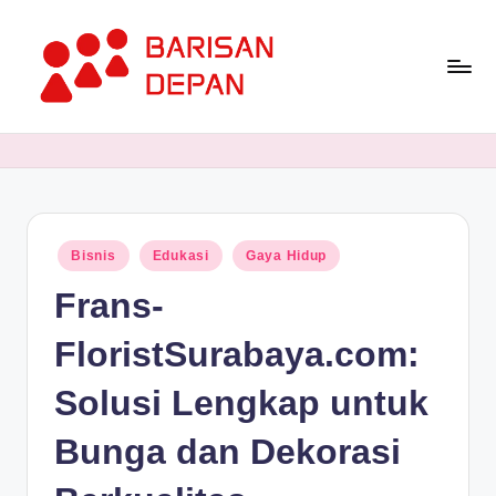
Skip
to
content
P
Informasi
Bisnis
o
Terupdate
rt
dan
Terdepan
a
Posted
Bisnis
Edukasi
Gaya Hidup
l
in
Frans-
B
a
FloristSurabaya.com:
ri
Solusi Lengkap untuk
s
Bunga dan Dekorasi
a
n