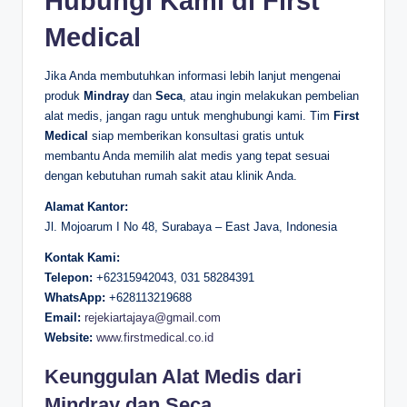
Hubungi Kami di First
Medical
Jika Anda membutuhkan informasi lebih lanjut mengenai
produk
Mindray
dan
Seca
, atau ingin melakukan pembelian
alat medis, jangan ragu untuk menghubungi kami. Tim
First
Medical
siap memberikan konsultasi gratis untuk
membantu Anda memilih alat medis yang tepat sesuai
dengan kebutuhan rumah sakit atau klinik Anda.
Alamat Kantor:
Jl. Mojoarum I No 48, Surabaya – East Java, Indonesia
Kontak Kami:
Telepon:
+62315942043, 031 58284391
WhatsApp:
+628113219688
Email:
rejekiartajaya@gmail.com
Website:
www.firstmedical.co.id
Keunggulan Alat Medis dari
Mindray dan Seca