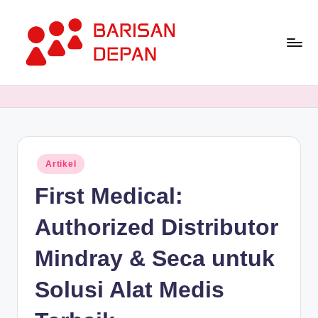
Skip
to
content
P
Informasi
Bisnis
o
Terupdate
rt
dan
Terdepan
a
Posted
Artikel
l
in
First Medical:
B
a
Authorized Distributor
ri
Mindray & Seca untuk
s
Solusi Alat Medis
a
n