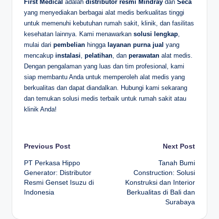
First Medical
adalah
distributor resmi Mindray
dan
Seca
yang menyediakan berbagai alat medis berkualitas tinggi
untuk memenuhi kebutuhan rumah sakit, klinik, dan fasilitas
kesehatan lainnya. Kami menawarkan
solusi lengkap
,
mulai dari
pembelian
hingga
layanan purna jual
yang
mencakup
instalasi
,
pelatihan
, dan
perawatan
alat medis.
Dengan pengalaman yang luas dan tim profesional, kami
siap membantu Anda untuk memperoleh alat medis yang
berkualitas dan dapat diandalkan. Hubungi kami sekarang
dan temukan solusi medis terbaik untuk rumah sakit atau
klinik Anda!
Post
Previous Post
Next Post
PT Perkasa Hippo
Tanah Bumi
navigation
Generator: Distributor
Construction: Solusi
Resmi Genset Isuzu di
Konstruksi dan Interior
Indonesia
Berkualitas di Bali dan
Surabaya