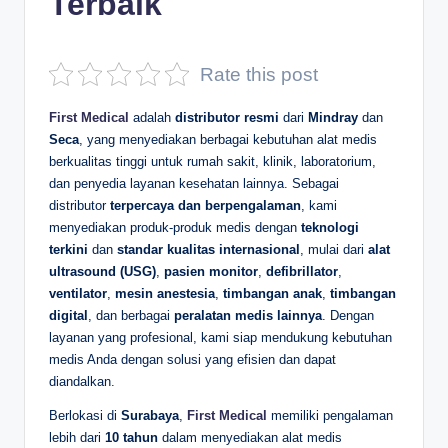
Terbaik
D
e
Rate this post
p
First Medical
adalah
distributor resmi
dari
Mindray
dan
a
Seca
, yang menyediakan berbagai kebutuhan alat medis
n
berkualitas tinggi untuk rumah sakit, klinik, laboratorium,
dan penyedia layanan kesehatan lainnya. Sebagai
distributor
terpercaya dan berpengalaman
, kami
menyediakan produk-produk medis dengan
teknologi
terkini
dan
standar kualitas internasional
, mulai dari
alat
ultrasound (USG)
,
pasien monitor
,
defibrillator
,
ventilator
,
mesin anestesia
,
timbangan anak
,
timbangan
digital
, dan berbagai
peralatan medis lainnya
. Dengan
layanan yang profesional, kami siap mendukung kebutuhan
medis Anda dengan solusi yang efisien dan dapat
diandalkan.
Berlokasi di
Surabaya
,
First Medical
memiliki pengalaman
lebih dari
10 tahun
dalam menyediakan alat medis