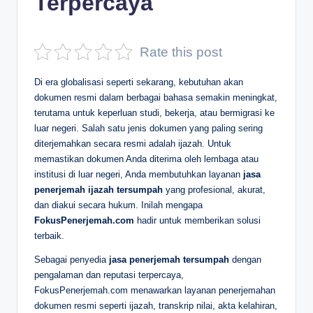
Terpercaya
D
e
Rate this post
p
Di era globalisasi seperti sekarang, kebutuhan akan
a
dokumen resmi dalam berbagai bahasa semakin meningkat,
n
terutama untuk keperluan studi, bekerja, atau bermigrasi ke
luar negeri. Salah satu jenis dokumen yang paling sering
diterjemahkan secara resmi adalah ijazah. Untuk
memastikan dokumen Anda diterima oleh lembaga atau
institusi di luar negeri, Anda membutuhkan layanan
jasa
penerjemah ijazah tersumpah
yang profesional, akurat,
dan diakui secara hukum. Inilah mengapa
FokusPenerjemah.com
hadir untuk memberikan solusi
terbaik.
Sebagai penyedia
jasa penerjemah tersumpah
dengan
pengalaman dan reputasi terpercaya,
FokusPenerjemah.com menawarkan layanan penerjemahan
dokumen resmi seperti ijazah, transkrip nilai, akta kelahiran,