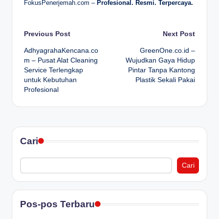
FokusPenerjemah.com –
Profesional. Resmi. Terpercaya.
Post
Previous Post
Next Post
AdhyagrahaKencana.co
GreenOne.co.id –
navigation
m – Pusat Alat Cleaning
Wujudkan Gaya Hidup
Service Terlengkap
Pintar Tanpa Kantong
untuk Kebutuhan
Plastik Sekali Pakai
Profesional
Cari
Cari
Pos-pos Terbaru