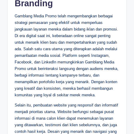
Branding
Gamblang Media Promo telah mengembangkan berbagai
strategi pemasaran yang efektif untuk memperluas
jangkauan layanan mereka dalam bidang iklan dan promosi.
Di era digital saat ini, keberadaan online sangat penting
untuk menarik klien baru dan mempertahankan yang sudah
ada. Salah satu cara utama yang diterapkan adalah melalui
pemanfaatan media sosial. Platform seperti Instagram,
Facebook, dan LinkedIn memungkinkan Gamblang Media
Promo untuk berinteraksi langsung dengan audiens mereka,
berbagi informasi tentang kampanye terbaru, dan
menampilkan portofolio kerja yang menarik. Dengan konten
yang kreatif dan konsisten, mereka berhasil membangun
komunitas yang loyal di sekitar merek mereka.
Selain itu, pembuatan website yang responsif dan informatif
menjadi prioritas utama. Website berfungsi sebagai pusat
informasi di mana calon klien dapat menemukan layanan
yang ditawarkan, testimoni dari klien sebelumnya, dan juga
contoh hasil kerja. Desain yang menarik dan navigasi yang