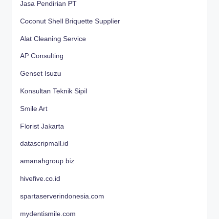
Jasa Pendirian PT
Coconut Shell Briquette Supplier
Alat Cleaning Service
AP Consulting
Genset Isuzu
Konsultan Teknik Sipil
Smile Art
Florist Jakarta
datascripmall.id
amanahgroup.biz
hivefive.co.id
spartaserverindonesia.com
mydentismile.com