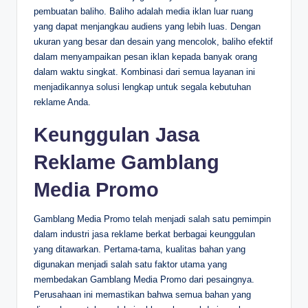
pembuatan baliho. Baliho adalah media iklan luar ruang
yang dapat menjangkau audiens yang lebih luas. Dengan
ukuran yang besar dan desain yang mencolok, baliho efektif
dalam menyampaikan pesan iklan kepada banyak orang
dalam waktu singkat. Kombinasi dari semua layanan ini
menjadikannya solusi lengkap untuk segala kebutuhan
reklame Anda.
Keunggulan Jasa
Reklame Gamblang
Media Promo
Gamblang Media Promo telah menjadi salah satu pemimpin
dalam industri jasa reklame berkat berbagai keunggulan
yang ditawarkan. Pertama-tama, kualitas bahan yang
digunakan menjadi salah satu faktor utama yang
membedakan Gamblang Media Promo dari pesaingnya.
Perusahaan ini memastikan bahwa semua bahan yang