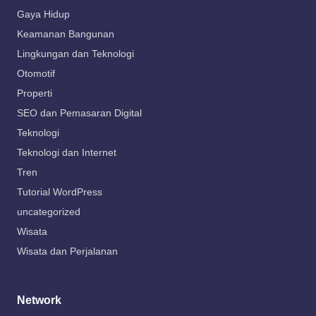
Gaya Hidup
Keamanan Bangunan
Lingkungan dan Teknologi
Otomotif
Properti
SEO dan Pemasaran Digital
Teknologi
Teknologi dan Internet
Tren
Tutorial WordPress
uncategorized
Wisata
Wisata dan Perjalanan
Network