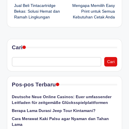
Jual Beli Tintacartridge
Mengapa Memilih Easy
navigation
Bekas: Solusi Hemat dan
Print untuk Semua
Ramah Lingkungan
Kebutuhan Cetak Anda
Cari
Cari
Pos-pos Terbaru
Deutsche Neue Online Casinos: Euer umfassender
Leitfaden für zeitgemäße Glücksspielplattformen
Berapa Lama Durasi Jeep Tour Kintamani?
Cara Merawat Kaki Palsu agar Nyaman dan Tahan
Lama