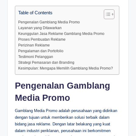
D
Table of Contents
e
Pengenalan Gamblang Media Promo
p
Layanan yang Ditawarkan
Keunggulan Jasa Reklame Gamblang Media Promo
a
Proses Pembuatan Reklame
Perizinan Reklame
n
Pengalaman dan Portofolio
Testimoni Pelanggan
Strategi Pemasaran dan Branding
Kesimpulan: Mengapa Memilih Gamblang Media Promo?
Pengenalan Gamblang
Media Promo
Gamblang Media Promo adalah perusahaan yang didirikan
dengan tujuan untuk memberikan solusi terbaik dalam
bidang jasa reklame. Dengan latar belakang yang kuat
dalam industri periklanan, perusahaan ini berkomitmen