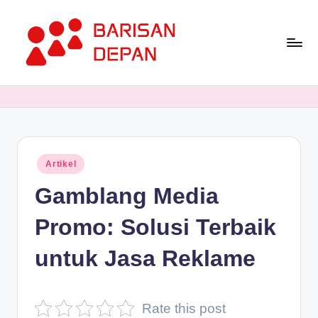
Skip
to
content
P
Informasi
Bisnis
o
Terupdate
rt
dan
Terdepan
a
Posted
Artikel
l
in
Gamblang Media
B
a
Promo: Solusi Terbaik
ri
untuk Jasa Reklame
s
a
Rate this post
n