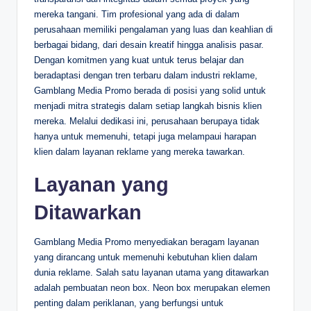
mereka tangani. Tim profesional yang ada di dalam
perusahaan memiliki pengalaman yang luas dan keahlian di
berbagai bidang, dari desain kreatif hingga analisis pasar.
Dengan komitmen yang kuat untuk terus belajar dan
beradaptasi dengan tren terbaru dalam industri reklame,
Gamblang Media Promo berada di posisi yang solid untuk
menjadi mitra strategis dalam setiap langkah bisnis klien
mereka. Melalui dedikasi ini, perusahaan berupaya tidak
hanya untuk memenuhi, tetapi juga melampaui harapan
klien dalam layanan reklame yang mereka tawarkan.
Layanan yang
Ditawarkan
Gamblang Media Promo menyediakan beragam layanan
yang dirancang untuk memenuhi kebutuhan klien dalam
dunia reklame. Salah satu layanan utama yang ditawarkan
adalah pembuatan neon box. Neon box merupakan elemen
penting dalam periklanan, yang berfungsi untuk