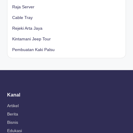
Raja Server
Cable Tray
Rejeki Arta Jaya
Kintamani Jeep Tour
Pembuatan Kaki Palsu
Kanal
Artikel
Berita
Bisnis
Edukasi