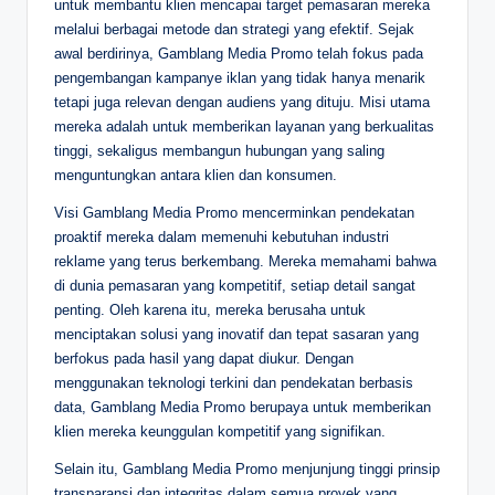
untuk membantu klien mencapai target pemasaran mereka
melalui berbagai metode dan strategi yang efektif. Sejak
awal berdirinya, Gamblang Media Promo telah fokus pada
pengembangan kampanye iklan yang tidak hanya menarik
tetapi juga relevan dengan audiens yang dituju. Misi utama
mereka adalah untuk memberikan layanan yang berkualitas
tinggi, sekaligus membangun hubungan yang saling
menguntungkan antara klien dan konsumen.
Visi Gamblang Media Promo mencerminkan pendekatan
proaktif mereka dalam memenuhi kebutuhan industri
reklame yang terus berkembang. Mereka memahami bahwa
di dunia pemasaran yang kompetitif, setiap detail sangat
penting. Oleh karena itu, mereka berusaha untuk
menciptakan solusi yang inovatif dan tepat sasaran yang
berfokus pada hasil yang dapat diukur. Dengan
menggunakan teknologi terkini dan pendekatan berbasis
data, Gamblang Media Promo berupaya untuk memberikan
klien mereka keunggulan kompetitif yang signifikan.
Selain itu, Gamblang Media Promo menjunjung tinggi prinsip
transparansi dan integritas dalam semua proyek yang