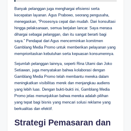
Banyak pelanggan juga menghargai efisiensi serta
kecepatan layanan. Agus Prabowo, seorang pengusaha,
menegaskan, “Prosesnya cepat dan mudah. Dari konsultasi
hingga pelaksanaan, semua berjalan lancar. Saya merasa
dihargai sebagai pelanggan, dan itu sangat berarti bagi
saya.” Pendapat dari Agus mencerminkan komitmen
Gamblang Media Promo untuk memberikan pelayanan yang
memprioritaskan kebutuhan serta kepuasan konsumennya.
Sejumlah pelanggan lainnya, seperti Rina Utami dan Joko
Setiawan, juga menyatakan bahwa kolaborasi dengan
Gamblang Media Promo telah membantu mereka dalam
meningkatkan visibilitas merek dan menjangkau audiens
yang lebih luas. Dengan bukti-bukti ini, Gamblang Media
Promo jelas menunjukkan bahwa mereka adalah pilihan
yang tepat bagi bisnis yang mencari solusi reklame yang
berkualitas dan efektif.
Strategi Pemasaran dan