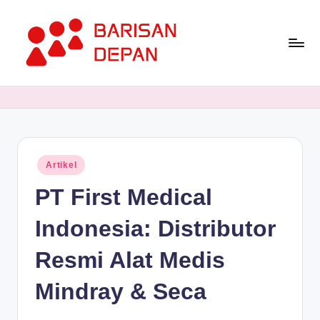
Skip
to
content
P
Informasi
Bisnis
o
Terupdate
rt
dan
Terdepan
a
Posted
Artikel
l
in
PT First Medical
B
a
Indonesia: Distributor
ri
Resmi Alat Medis
s
Mindray & Seca
a
n