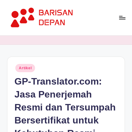
Skip
to
content
P
Informasi
Bisnis
o
Terupdate
rt
dan
Terdepan
a
Posted
Artikel
l
in
GP-Translator.com:
B
a
Jasa Penerjemah
ri
Resmi dan Tersumpah
s
Bersertifikat untuk
a
n