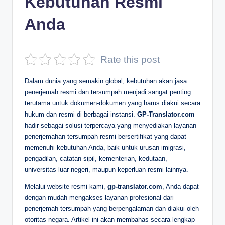
Kebutuhan Resmi
D
Anda
e
p
Rate this post
a
n
Dalam dunia yang semakin global, kebutuhan akan jasa
penerjemah resmi dan tersumpah menjadi sangat penting
terutama untuk dokumen-dokumen yang harus diakui secara
hukum dan resmi di berbagai instansi.
GP-Translator.com
hadir sebagai solusi terpercaya yang menyediakan layanan
penerjemahan tersumpah resmi bersertifikat yang dapat
memenuhi kebutuhan Anda, baik untuk urusan imigrasi,
pengadilan, catatan sipil, kementerian, kedutaan,
universitas luar negeri, maupun keperluan resmi lainnya.
Melalui website resmi kami,
gp-translator.com
, Anda dapat
dengan mudah mengakses layanan profesional dari
penerjemah tersumpah yang berpengalaman dan diakui oleh
otoritas negara. Artikel ini akan membahas secara lengkap