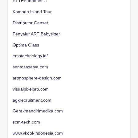
PTTEP Indonesia
Komodo Island Tour
Distributor Genset
Penyalur ART Babysitter
Optima Glass
emstechnology.id/
sentosasatya.com
artmosphere-design.com
visualpixelpro.com
agkrecruitment.com
Gerakmandirimedika.com
scm-tech.com
www.vkool-indonesia.com