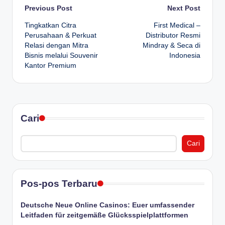
Post
Previous Post
Next Post
Tingkatkan Citra
First Medical –
navigation
Perusahaan & Perkuat
Distributor Resmi
Relasi dengan Mitra
Mindray & Seca di
Bisnis melalui Souvenir
Indonesia
Kantor Premium
Cari
Cari
Pos-pos Terbaru
Deutsche Neue Online Casinos: Euer umfassender
Leitfaden für zeitgemäße Glücksspielplattformen