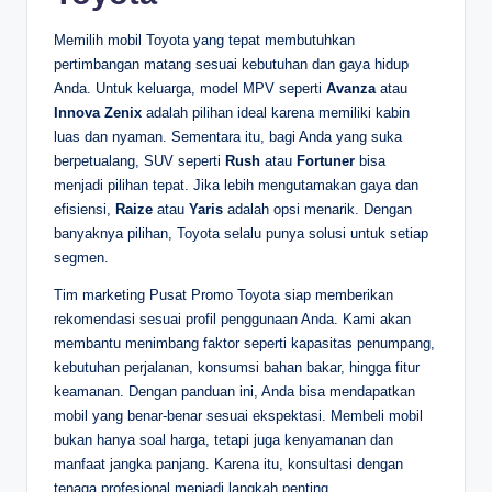
Memilih mobil Toyota yang tepat membutuhkan
pertimbangan matang sesuai kebutuhan dan gaya hidup
Anda. Untuk keluarga, model MPV seperti
Avanza
atau
Innova Zenix
adalah pilihan ideal karena memiliki kabin
luas dan nyaman. Sementara itu, bagi Anda yang suka
berpetualang, SUV seperti
Rush
atau
Fortuner
bisa
menjadi pilihan tepat. Jika lebih mengutamakan gaya dan
efisiensi,
Raize
atau
Yaris
adalah opsi menarik. Dengan
banyaknya pilihan, Toyota selalu punya solusi untuk setiap
segmen.
Tim marketing Pusat Promo Toyota siap memberikan
rekomendasi sesuai profil penggunaan Anda. Kami akan
membantu menimbang faktor seperti kapasitas penumpang,
kebutuhan perjalanan, konsumsi bahan bakar, hingga fitur
keamanan. Dengan panduan ini, Anda bisa mendapatkan
mobil yang benar-benar sesuai ekspektasi. Membeli mobil
bukan hanya soal harga, tetapi juga kenyamanan dan
manfaat jangka panjang. Karena itu, konsultasi dengan
tenaga profesional menjadi langkah penting.