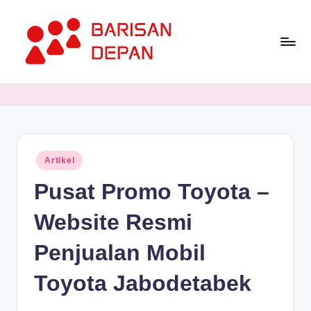
Skip
to
content
P
Informasi
Bisnis
o
Terupdate
rt
dan
Terdepan
a
Posted
Artikel
l
in
Pusat Promo Toyota –
B
a
Website Resmi
ri
Penjualan Mobil
s
Toyota Jabodetabek
a
n