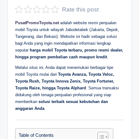
D
Rate this post
e
PusatPromoToyota.net
adalah website resmi penjualan
p
mobil Toyota untuk wilayah Jabodetabek (Jakarta, Depok,
Tangerang, dan Bekasi). Website ini hadir sebagai solusi
a
bagi Anda yang ingin mendapatkan informasi lengkap
n
seputar
harga mobil Toyota terbaru, promo resmi dealer,
hingga program pembelian cash maupun kredit
.
Melalui situs ini, Anda dapat menemukan berbagai tipe
mobil Toyota mulai dari
Toyota Avanza, Toyota Veloz,
Toyota Rush, Toyota Innova Zenix, Toyota Fortuner,
Toyota Raize, hingga Toyota Alphard
. Semua transaksi
didukung oleh tenaga penjualan profesional yang siap
memberikan
solusi terbaik sesuai kebutuhan dan
anggaran Anda
.
Table of Contents