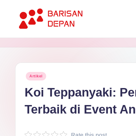
Skip
to
P
content
Informasi
Bisnis
o
Terupdate
rt
dan
Terdepan
a
Posted
Artikel
in
l
Koi Teppanyaki: P
B
Terbaik di Event A
a
ri
Rate this post