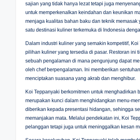
sajian yang tidak hanya lezat tetapi juga menyenan
untuk memperkenalkan keindahan dan keunikan ma
menjaga kualitas bahan baku dan teknik memasak y
satu destinasi kuliner terkemuka di Indonesia den
Dalam industri kuliner yang semakin kompetitif, K
pilihan kuliner yang tersedia di pasar. Restoran i
sebuah pengalaman di mana pengunjung dapat me
oleh chef berpengalaman. Ini memberikan sentuhan in
menciptakan suasana yang akrab dan menghibur.
Koi Teppanyaki berkomitmen untuk menghadirkan ba
merupakan kunci dalam menghidangkan menu-menu k
diberikan kepada presentasi hidangan, sehingga set
memanjakan mata. Melalui pendekatan ini, Koi Tep
pelanggan tetapi juga untuk meninggalkan kesan 