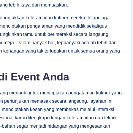
 yang lebih kaya dan memuaskan.
enunjukkan keterampilan kuliner mereka, tetapi juga
 menciptakan pengalaman yang mendidik sekaligus
mungkinkan tamu untuk berinteraksi secara langsung
r meja. Dalam banyak hal, teppanyaki adalah lebih dari
n kenangan yang tak terlupakan untuk semua orang yang
di Event Anda
yang menarik untuk menciptakan pengalaman kuliner yang
 pertunjukan memasak secara langsung, layanan ini
ga menciptakan kesan yang membekas melalui interaksi
esional kami dilengkapi dengan keterampilan dan teknik
n-bahan segar menjadi hidangan yang mengesankan