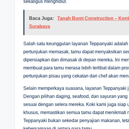
sekaligus menghibur.
Baca Juga:
Tanah Bumi Construction – Kontr
Surabaya
Salah satu keunggulan layanan Teppanyaki adala
pertunjukan memasak, tamu dapat menyaksikan sec
dipersiapkan dan dimasak di depan mereka. Ini me
membuat para tamu merasa lebih terlibat dalam pr
pertunjukan pisau yang cekatan dari chef akan me
Selain memperkaya suasana, layanan Teppanyaki j
Dengan pilihan daging, seafood, dan sayuran yan
sesuai dengan selera mereka. Koki kami juga siap
khusus, memastikan semua tamu dapat menikmati 
Teppanyaki bukan sekedar penyajian makanan, tet
kebersamaan di antara para tamu.