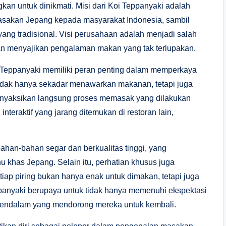
gkan untuk dinikmati. Misi dari Koi Teppanyaki adalah
sakan Jepang kepada masyarakat Indonesia, sambil
ang tradisional. Visi perusahaan adalah menjadi salah
gan menyajikan pengalaman makan yang tak terlupakan.
oi Teppanyaki memiliki peran penting dalam memperkaya
ni tidak hanya sekadar menawarkan makanan, tetapi juga
nyaksikan langsung proses memasak yang dilakukan
teraktif yang jarang ditemukan di restoran lain,
han-bahan segar dan berkualitas tinggi, yang
has Jepang. Selain itu, perhatian khusus juga
iap piring bukan hanya enak untuk dimakan, tetapi juga
panyaki berupaya untuk tidak hanya memenuhi ekspektasi
mendalam yang mendorong mereka untuk kembali.