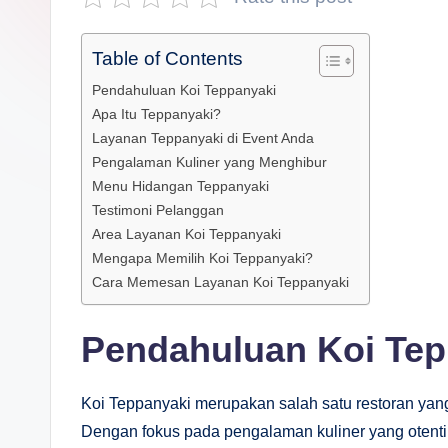
s
a
Table of Contents
n
Pendahuluan Koi Teppanyaki
Apa Itu Teppanyaki?
D
Layanan Teppanyaki di Event Anda
Pengalaman Kuliner yang Menghibur
e
Menu Hidangan Teppanyaki
p
Testimoni Pelanggan
Area Layanan Koi Teppanyaki
a
Mengapa Memilih Koi Teppanyaki?
Cara Memesan Layanan Koi Teppanyaki
n
Pendahuluan Koi Tep
Koi Teppanyaki merupakan salah satu restoran yan
Dengan fokus pada pengalaman kuliner yang otenti