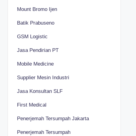
Mount Bromo Ijen
Batik Prabuseno
GSM Logistic
Jasa Pendirian PT
Mobile Medicine
Supplier Mesin Industri
Jasa Konsultan SLF
First Medical
Penerjemah Tersumpah Jakarta
Penerjemah Tersumpah