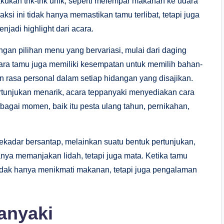
kan trik-trik unik, seperti melempar makanan ke udara
si ini tidak hanya memastikan tamu terlibat, tetapi juga
adi highlight dari acara.
n pilihan menu yang bervariasi, mulai dari daging
Para tamu juga memiliki kesempatan untuk memilih bahan-
 rasa personal dalam setiap hidangan yang disajikan.
tunjukan menarik, acara teppanyaki menyediakan cara
gai momen, baik itu pesta ulang tahun, pernikahan,
ekadar bersantap, melainkan suatu bentuk pertunjukan,
anya memanjakan lidah, tetapi juga mata. Ketika tamu
tidak hanya menikmati makanan, tetapi juga pengalaman
anyaki