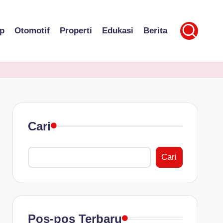
p
Otomotif
Properti
Edukasi
Berita
Cari
Cari
Pos-pos Terbaru