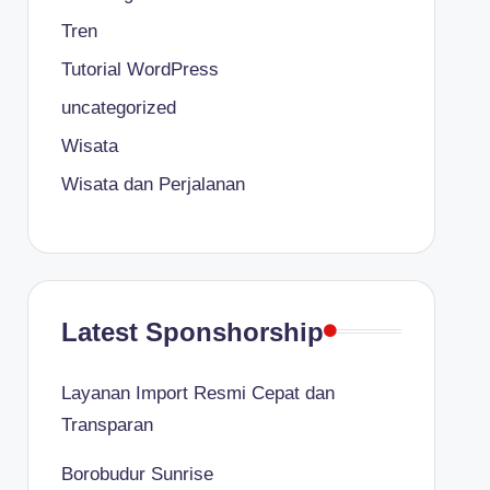
Tren
Tutorial WordPress
uncategorized
Wisata
Wisata dan Perjalanan
Latest Sponshorship
Layanan Import Resmi Cepat dan
Transparan
Borobudur Sunrise