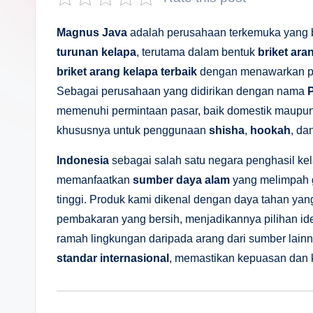
s
a
Magnus Java
adalah perusahaan terkemuka yang 
turunan kelapa
, terutama dalam bentuk
briket ara
n
briket arang kelapa terbaik
dengan menawarkan pro
D
Sebagai perusahaan yang didirikan dengan nama
memenuhi permintaan pasar, baik domestik maupun 
e
khususnya untuk penggunaan
shisha
,
hookah
, da
p
Indonesia
sebagai salah satu negara penghasil ke
a
memanfaatkan
sumber daya alam
yang melimpah 
tinggi. Produk kami dikenal dengan daya tahan yan
n
pembakaran yang bersih, menjadikannya pilihan ide
ramah lingkungan daripada arang dari sumber lai
standar internasional
, memastikan kepuasan dan k