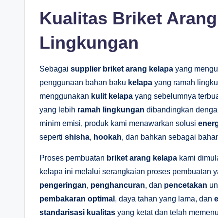
Kualitas Briket Ara
Lingkungan
Sebagai
supplier briket arang kelapa
yang meng
penggunaan bahan baku
kelapa
yang ramah lingku
menggunakan
kulit kelapa
yang sebelumnya terbua
yang lebih
ramah lingkungan
dibandingkan dengan
minim emisi, produk kami menawarkan solusi
energ
seperti
shisha
,
hookah
, dan bahkan sebagai bahan 
Proses pembuatan
briket arang kelapa
kami dimul
kelapa ini melalui serangkaian proses pembuatan 
pengeringan
,
penghancuran
, dan
pencetakan
un
pembakaran optimal
, daya tahan yang lama, dan
standarisasi kualitas
yang ketat dan telah memenuh