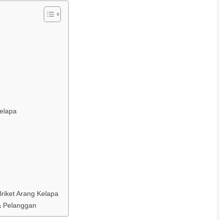
elapa
riket Arang Kelapa
a Pelanggan