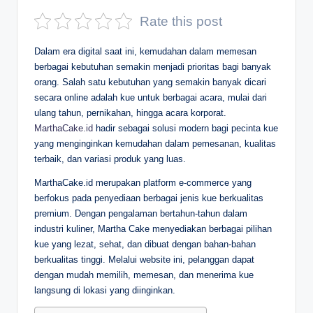
D
Rate this post
e
Dalam era digital saat ini, kemudahan dalam memesan
p
berbagai kebutuhan semakin menjadi prioritas bagi banyak
orang. Salah satu kebutuhan yang semakin banyak dicari
a
secara online adalah kue untuk berbagai acara, mulai dari
n
ulang tahun, pernikahan, hingga acara korporat.
MarthaCake.id
hadir sebagai solusi modern bagi pecinta kue
yang menginginkan kemudahan dalam pemesanan, kualitas
terbaik, dan variasi produk yang luas.
MarthaCake.id merupakan platform e-commerce yang
berfokus pada penyediaan berbagai jenis kue berkualitas
premium. Dengan pengalaman bertahun-tahun dalam
industri kuliner, Martha Cake menyediakan berbagai pilihan
kue yang lezat, sehat, dan dibuat dengan bahan-bahan
berkualitas tinggi. Melalui website ini, pelanggan dapat
dengan mudah memilih, memesan, dan menerima kue
langsung di lokasi yang diinginkan.