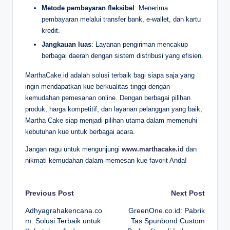
Metode pembayaran fleksibel
: Menerima
pembayaran melalui transfer bank, e-wallet, dan kartu
kredit.
Jangkauan luas
: Layanan pengiriman mencakup
berbagai daerah dengan sistem distribusi yang efisien.
MarthaCake.id adalah solusi terbaik bagi siapa saja yang
ingin mendapatkan kue berkualitas tinggi dengan
kemudahan pemesanan online. Dengan berbagai pilihan
produk, harga kompetitif, dan layanan pelanggan yang baik,
Martha Cake siap menjadi pilihan utama dalam memenuhi
kebutuhan kue untuk berbagai acara.
Jangan ragu untuk mengunjungi
www.marthacake.id
dan
nikmati kemudahan dalam memesan kue favorit Anda!
Post
Previous Post
Next Post
Adhyagrahakencana.co
GreenOne.co.id: Pabrik
navigation
m: Solusi Terbaik untuk
Tas Spunbond Custom