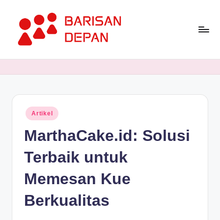
Skip
to
content
P
Informasi
Bisnis
o
Terupdate
rt
dan
Terdepan
a
Posted
Artikel
l
in
MarthaCake.id: Solusi
B
a
Terbaik untuk
ri
Memesan Kue
s
Berkualitas
a
n