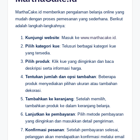
MarthaCake.id memberikan pengalaman belanja online yang
mudah dengan proses pemesanan yang sederhana. Berikut
adalah langkah-langkahnya:
Kunjungi website
: Masuk ke
www.marthacake.id
.
Pilih kategori kue
: Telusuri berbagai kategori kue
yang tersedia.
Pilih produk
: Klik kue yang diinginkan dan baca
deskripsi serta informasi harga.
Tentukan jumlah dan opsi tambahan
: Beberapa
produk menyediakan pilihan ukuran atau tambahan
dekorasi.
Tambahkan ke keranjang
: Setelah memilih,
tambahkan produk ke dalam keranjang belanja.
Lanjutkan ke pembayaran
: Pilih metode pembayaran
yang diinginkan dan masukkan detail pengiriman.
Konfirmasi pesanan
: Setelah pembayaran selesai,
pelanggan akan mendapatkan konfirmasi melalui email