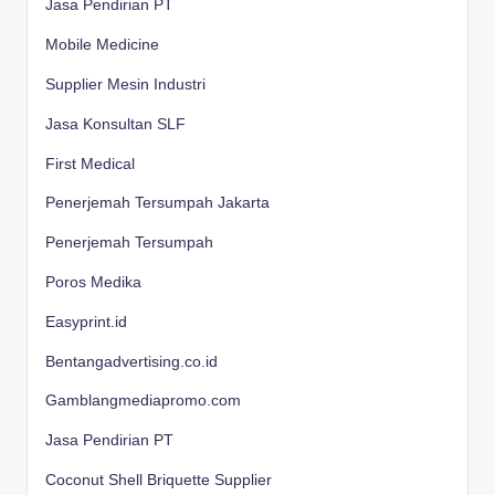
Jasa Pendirian PT
Mobile Medicine
Supplier Mesin Industri
Jasa Konsultan SLF
First Medical
Penerjemah Tersumpah Jakarta
Penerjemah Tersumpah
Poros Medika
Easyprint.id
Bentangadvertising.co.id
Gamblangmediapromo.com
Jasa Pendirian PT
Coconut Shell Briquette Supplier