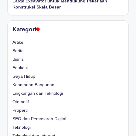
Large Excavator untuk Mendukung Pekerjaan
Konstruksi Skala Besar
Kategori
Artikel
Berita
Bisnis
Edukasi
Gaya Hidup
Keamanan Bangunan
Lingkungan dan Teknologi
Otomotif
Properti
SEO dan Pemasaran Digital
Teknologi
Teknologi dan Internet