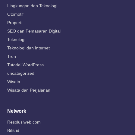
Lingkungan dan Teknologi
Otomotif
Properti
SEO dan Pemasaran Digital
Teknologi
Teknologi dan Internet
Tren
Tutorial WordPress
uncategorized
Wisata
Wisata dan Perjalanan
Network
Resolusiweb.com
Bilik.id