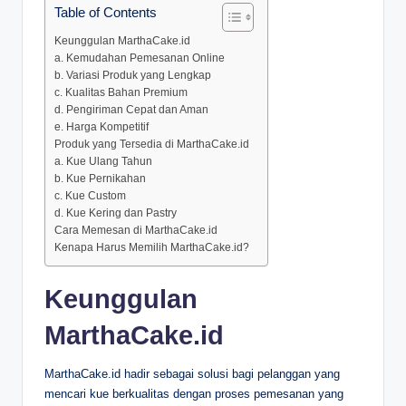
Table of Contents
Keunggulan MarthaCake.id
a. Kemudahan Pemesanan Online
b. Variasi Produk yang Lengkap
c. Kualitas Bahan Premium
d. Pengiriman Cepat dan Aman
e. Harga Kompetitif
Produk yang Tersedia di MarthaCake.id
a. Kue Ulang Tahun
b. Kue Pernikahan
c. Kue Custom
d. Kue Kering dan Pastry
Cara Memesan di MarthaCake.id
Kenapa Harus Memilih MarthaCake.id?
Keunggulan
MarthaCake.id
MarthaCake.id hadir sebagai solusi bagi pelanggan yang
mencari kue berkualitas dengan proses pemesanan yang