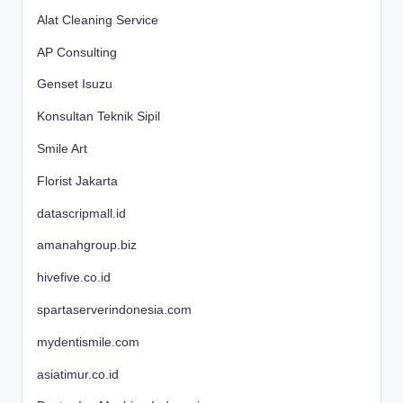
Alat Cleaning Service
AP Consulting
Genset Isuzu
Konsultan Teknik Sipil
Smile Art
Florist Jakarta
datascripmall.id
amanahgroup.biz
hivefive.co.id
spartaserverindonesia.com
mydentismile.com
asiatimur.co.id