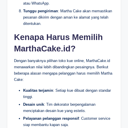
atau WhatsApp.
Tunggu pengiriman
: Martha Cake akan memastikan
pesanan dikirim dengan aman ke alamat yang telah
ditentukan.
Kenapa Harus Memilih
MarthaCake.id?
Dengan banyaknya pilihan toko kue online, MarthaCake.id
menawarkan nilai lebih dibandingkan pesaingnya. Berikut
beberapa alasan mengapa pelanggan harus memilih Martha
Cake:
Kualitas terjamin
: Setiap kue dibuat dengan standar
tinggi.
Desain unik
: Tim dekorator berpengalaman
menciptakan desain kue yang estetis.
Pelayanan pelanggan responsif
: Customer service
siap membantu kapan saja.