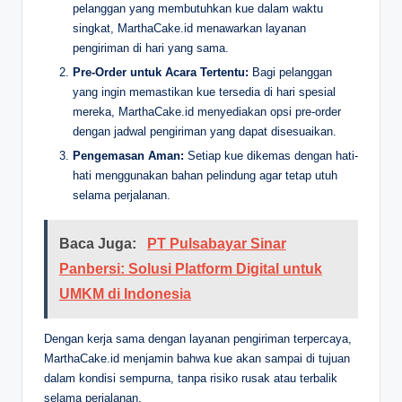
pelanggan yang membutuhkan kue dalam waktu
singkat, MarthaCake.id menawarkan layanan
pengiriman di hari yang sama.
Pre-Order untuk Acara Tertentu:
Bagi pelanggan
yang ingin memastikan kue tersedia di hari spesial
mereka, MarthaCake.id menyediakan opsi pre-order
dengan jadwal pengiriman yang dapat disesuaikan.
Pengemasan Aman:
Setiap kue dikemas dengan hati-
hati menggunakan bahan pelindung agar tetap utuh
selama perjalanan.
Baca Juga:
PT Pulsabayar Sinar
Panbersi: Solusi Platform Digital untuk
UMKM di Indonesia
Dengan kerja sama dengan layanan pengiriman terpercaya,
MarthaCake.id menjamin bahwa kue akan sampai di tujuan
dalam kondisi sempurna, tanpa risiko rusak atau terbalik
selama perjalanan.