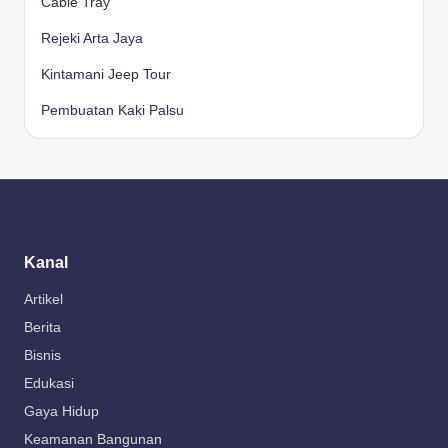
Cable Tray
Rejeki Arta Jaya
Kintamani Jeep Tour
Pembuatan Kaki Palsu
Kanal
Artikel
Berita
Bisnis
Edukasi
Gaya Hidup
Keamanan Bangunan