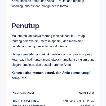
Konsultasikan kebutuhan Anda — mulai dari makeup
wedding, photoshoot, hingga acara formal.
Penutup
Makeup bukan hanya tentang menjadi cantik — tetapi
tentang percaya diri, merasa spesial, dan menikmati
perjalanan menuju versi terbaik diri Anda.
Dengan pengalaman, teknik profesional, dan passion yang
kuat, saya hadir untuk menciptakan tampilan soft glam yang
elegan, timeless, dan sesuai karakter Anda.
Karena setiap momen berarti, dan Anda pantas tampil
sempurna.
Post
Previous Post
Next Post
HINT TO WORK –
KNOW ABOUT US —
navigation
Ruang Kerja Modern &
Serasy.id