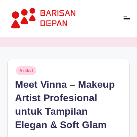
Skip
to
content
P
Informasi
Bisnis
o
Terupdate
rt
dan
Terdepan
a
Posted
Artikel
l
in
Meet Vinna – Makeup
B
a
Artist Profesional
ri
untuk Tampilan
s
Elegan & Soft Glam
a
n