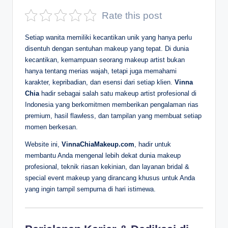
D
Rate this post
e
Setiap wanita memiliki kecantikan unik yang hanya perlu
p
disentuh dengan sentuhan makeup yang tepat. Di dunia
kecantikan, kemampuan seorang makeup artist bukan
a
hanya tentang merias wajah, tetapi juga memahami
n
karakter, kepribadian, dan esensi dari setiap klien.
Vinna
Chia
hadir sebagai salah satu makeup artist profesional di
Indonesia yang berkomitmen memberikan pengalaman rias
premium, hasil flawless, dan tampilan yang membuat setiap
momen berkesan.
Website ini,
VinnaChiaMakeup.com
, hadir untuk
membantu Anda mengenal lebih dekat dunia makeup
profesional, teknik riasan kekinian, dan layanan bridal &
special event makeup yang dirancang khusus untuk Anda
yang ingin tampil sempurna di hari istimewa.