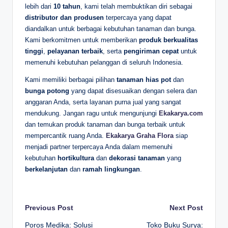
lebih dari
10 tahun
, kami telah membuktikan diri sebagai
distributor dan produsen
terpercaya yang dapat
diandalkan untuk berbagai kebutuhan tanaman dan bunga.
Kami berkomitmen untuk memberikan
produk berkualitas
tinggi
,
pelayanan terbaik
, serta
pengiriman cepat
untuk
memenuhi kebutuhan pelanggan di seluruh Indonesia.
Kami memiliki berbagai pilihan
tanaman hias pot
dan
bunga potong
yang dapat disesuaikan dengan selera dan
anggaran Anda, serta layanan purna jual yang sangat
mendukung. Jangan ragu untuk mengunjungi
Ekakarya.com
dan temukan produk tanaman dan bunga terbaik untuk
mempercantik ruang Anda.
Ekakarya Graha Flora
siap
menjadi partner terpercaya Anda dalam memenuhi
kebutuhan
hortikultura
dan
dekorasi tanaman
yang
berkelanjutan
dan
ramah lingkungan
.
Post
Previous Post
Next Post
Poros Medika: Solusi
Toko Buku Surya: