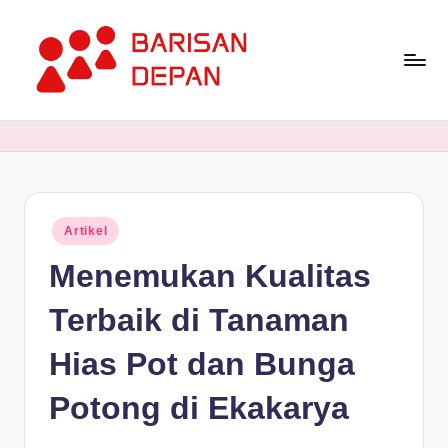
Skip
to
content
P
Informasi
Bisnis
o
Terupdate
rt
dan
Terdepan
a
Posted
Artikel
l
in
Menemukan Kualitas
B
a
Terbaik di Tanaman
ri
Hias Pot dan Bunga
s
Potong di Ekakarya
a
n