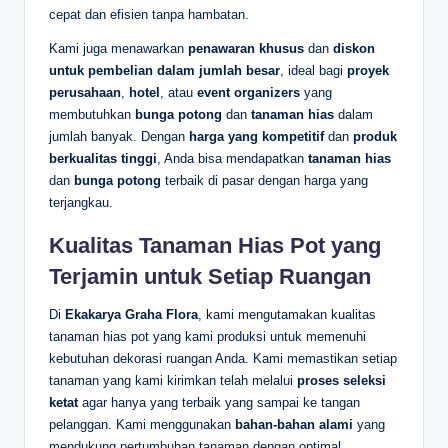
cepat dan efisien tanpa hambatan.
Kami juga menawarkan
penawaran khusus
dan
diskon
untuk pembelian dalam jumlah besar
, ideal bagi
proyek
perusahaan
,
hotel
, atau
event organizers
yang
membutuhkan
bunga potong
dan
tanaman hias
dalam
jumlah banyak. Dengan
harga yang kompetitif
dan
produk
berkualitas tinggi
, Anda bisa mendapatkan
tanaman hias
dan
bunga potong
terbaik di pasar dengan harga yang
terjangkau.
Kualitas Tanaman Hias Pot yang
Terjamin untuk Setiap Ruangan
Di
Ekakarya Graha Flora
, kami mengutamakan kualitas
tanaman hias pot yang kami produksi untuk memenuhi
kebutuhan dekorasi ruangan Anda. Kami memastikan setiap
tanaman yang kami kirimkan telah melalui
proses seleksi
ketat
agar hanya yang terbaik yang sampai ke tangan
pelanggan. Kami menggunakan
bahan-bahan alami
yang
mendukung pertumbuhan tanaman dengan optimal,