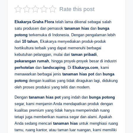
D
Rate this post
e
Ekakarya Graha Flora
telah lama dikenal sebagai salah
p
satu produsen dan pemasok
tanaman hias
dan
bunga
potong
terkemuka di Indonesia. Dengan pengalaman lebih
a
dari
10 tahun
, Ekakarya menyediakan produk-produk
n
hortikultura terbaik yang dapat memenuhi berbagai
kebutuhan pelanggan, mulai dari
taman pribadi
,
pekarangan rumah
, hingga proyek-proyek besar di industri
perhotelan
dan
landscaping
. Di
Ekakarya.com
, kami
menawarkan berbagai jenis
tanaman hias pot
dan
bunga
potong
dengan kualitas yang tidak diragukan lagi, didukung
oleh proses produksi yang teliti dan modern.
Dengan
tanaman hias pot
yang indah dan
bunga potong
segar, kami menjamin Anda mendapatkan produk dengan
kualitas premium yang tidak hanya memperindah ruang
tetapi juga memberikan nuansa segar dan alami. Apakah
Anda sedang mencari
tanaman hias
untuk menghiasi ruang
tamu, ruang kantor, atau taman luar ruangan, kami memiliki