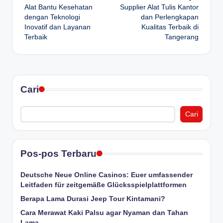
navigation
Alat Bantu Kesehatan
Supplier Alat Tulis Kantor
dengan Teknologi
dan Perlengkapan
Inovatif dan Layanan
Kualitas Terbaik di
Terbaik
Tangerang
Cari
Cari
Pos-pos Terbaru
Deutsche Neue Online Casinos: Euer umfassender
Leitfaden für zeitgemäße Glücksspielplattformen
Berapa Lama Durasi Jeep Tour Kintamani?
Cara Merawat Kaki Palsu agar Nyaman dan Tahan
Lama