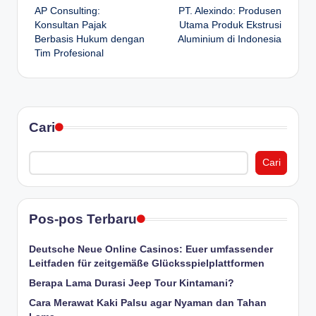
AP Consulting:
PT. Alexindo: Produsen
navigation
Konsultan Pajak
Utama Produk Ekstrusi
Berbasis Hukum dengan
Aluminium di Indonesia
Tim Profesional
Cari
Cari
Pos-pos Terbaru
Deutsche Neue Online Casinos: Euer umfassender
Leitfaden für zeitgemäße Glücksspielplattformen
Berapa Lama Durasi Jeep Tour Kintamani?
Cara Merawat Kaki Palsu agar Nyaman dan Tahan