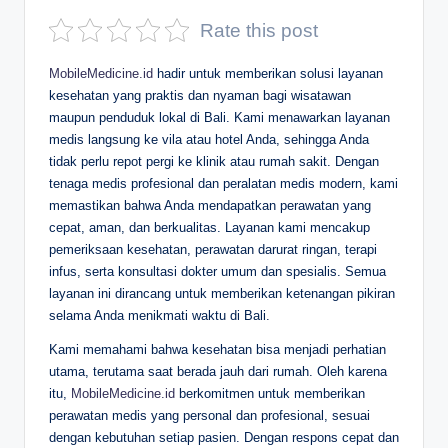
D
Rate this post
e
MobileMedicine.id
hadir untuk memberikan solusi layanan
p
kesehatan yang praktis dan nyaman bagi wisatawan
maupun penduduk lokal di Bali. Kami menawarkan layanan
a
medis langsung ke vila atau hotel Anda, sehingga Anda
n
tidak perlu repot pergi ke klinik atau rumah sakit. Dengan
tenaga medis profesional dan peralatan medis modern, kami
memastikan bahwa Anda mendapatkan perawatan yang
cepat, aman, dan berkualitas. Layanan kami mencakup
pemeriksaan kesehatan, perawatan darurat ringan, terapi
infus, serta konsultasi dokter umum dan spesialis. Semua
layanan ini dirancang untuk memberikan ketenangan pikiran
selama Anda menikmati waktu di Bali.
Kami memahami bahwa kesehatan bisa menjadi perhatian
utama, terutama saat berada jauh dari rumah. Oleh karena
itu,
MobileMedicine.id
berkomitmen untuk memberikan
perawatan medis yang personal dan profesional, sesuai
dengan kebutuhan setiap pasien. Dengan respons cepat dan