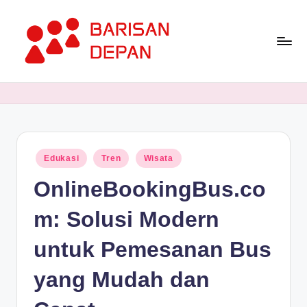
Skip
to
content
P
Informasi
Bisnis
o
Terupdate
rt
dan
Terdepan
a
Posted
Edukasi
Tren
Wisata
l
in
OnlineBookingBus.co
B
a
m: Solusi Modern
ri
untuk Pemesanan Bus
s
yang Mudah dan
a
n