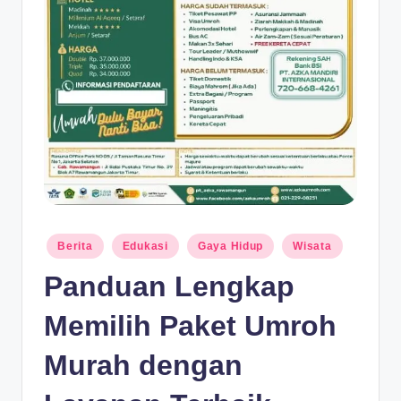
D
e
p
a
n
Posted
Berita
Edukasi
Gaya Hidup
Wisata
in
Panduan Lengkap
Memilih Paket Umroh
Murah dengan