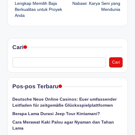
navigation
Lengkap Memilih Baja
Nabawi: Karya Seni yang
Berkualitas untuk Proyek
Mendunia
Anda
Cari
Cari
Pos-pos Terbaru
Deutsche Neue Online Casinos: Euer umfassender
Leitfaden für zeitgemäße Glücksspielplattformen
Berapa Lama Durasi Jeep Tour Kintamani?
Cara Merawat Kaki Palsu agar Nyaman dan Tahan
Lama