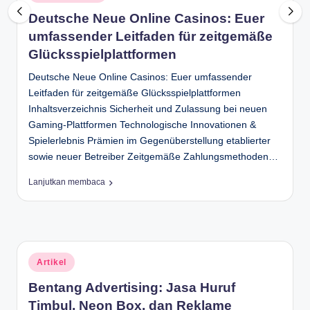
in
D
Deutsche Neue Online Casinos: Euer
umfassender Leitfaden für zeitgemäße
e
Glücksspielplattformen
p
Deutsche Neue Online Casinos: Euer umfassender
a
Leitfaden für zeitgemäße Glücksspielplattformen
n
Inhaltsverzeichnis Sicherheit und Zulassung bei neuen
Gaming-Plattformen Technologische Innovationen &
Spielerlebnis Prämien im Gegenüberstellung etablierter
sowie neuer Betreiber Zeitgemäße Zahlungsmethoden…
Lanjutkan membaca
Posted
Artikel
in
Bentang Advertising: Jasa Huruf
Timbul, Neon Box, dan Reklame