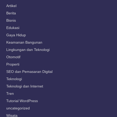
Artikel
Berita
Bisnis
Edukasi
Gaya Hidup
Keamanan Bangunan
Lingkungan dan Teknologi
Otomotif
Properti
SEO dan Pemasaran Digital
Teknologi
Teknologi dan Internet
Tren
Tutorial WordPress
uncategorized
Wisata