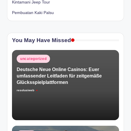
Kintamani Jeep Tour
Pembuatan Kaki Palsu
You May Have Missed
Posted
uncategorized
in
Deutsche Neue Online Casinos: Euer
umfassender Leitfaden für zeitgemäße
Glücksspielplattformen
resolusiweb
Posted
by