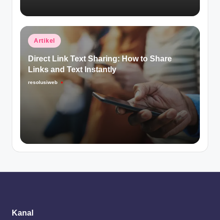
Posted
Artikel
in
Direct Link Text Sharing: How to Share
Links and Text Instantly
resolusiweb
Posted
by
Kanal