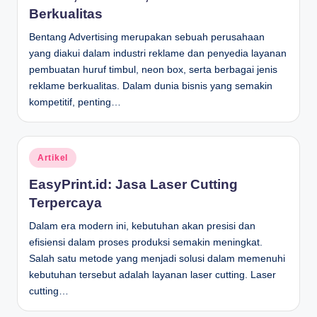
Berkualitas
Bentang Advertising merupakan sebuah perusahaan
yang diakui dalam industri reklame dan penyedia layanan
pembuatan huruf timbul, neon box, serta berbagai jenis
reklame berkualitas. Dalam dunia bisnis yang semakin
kompetitif, penting…
Posted
Artikel
in
EasyPrint.id: Jasa Laser Cutting
Terpercaya
Dalam era modern ini, kebutuhan akan presisi dan
efisiensi dalam proses produksi semakin meningkat.
Salah satu metode yang menjadi solusi dalam memenuhi
kebutuhan tersebut adalah layanan laser cutting. Laser
cutting…