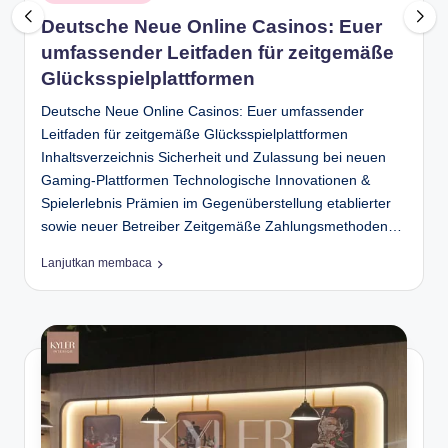
in
D
Deutsche Neue Online Casinos: Euer
umfassender Leitfaden für zeitgemäße
e
Glücksspielplattformen
p
Deutsche Neue Online Casinos: Euer umfassender
a
Leitfaden für zeitgemäße Glücksspielplattformen
n
Inhaltsverzeichnis Sicherheit und Zulassung bei neuen
Gaming-Plattformen Technologische Innovationen &
Spielerlebnis Prämien im Gegenüberstellung etablierter
sowie neuer Betreiber Zeitgemäße Zahlungsmethoden…
Lanjutkan membaca