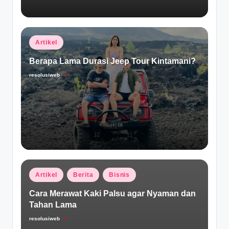
Posted
Artikel
in
Berapa Lama Durasi Jeep Tour Kintamani?
resolusiweb
Posted
by
Posted
Artikel
Berita
Bisnis
in
Cara Merawat Kaki Palsu agar Nyaman dan
Tahan Lama
resolusiweb
Posted
by