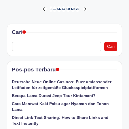
Paginasi
1
…
66
67
68
69
70
PREVIOUS
NEXT
PAGE
PAGE
pos
Cari
Cari
Pos-pos Terbaru
Deutsche Neue Online Casinos: Euer umfassender
Leitfaden für zeitgemäße Glücksspielplattformen
Berapa Lama Durasi Jeep Tour Kintamani?
Cara Merawat Kaki Palsu agar Nyaman dan Tahan
Lama
Direct Link Text Sharing: How to Share Links and
Text Instantly