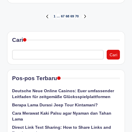
Paginasi
1
…
67
68
69
70
PREVIOUS
NEXT
PAGE
PAGE
pos
Cari
Cari
Pos-pos Terbaru
Deutsche Neue Online Casinos: Euer umfassender
Leitfaden für zeitgemäße Glücksspielplattformen
Berapa Lama Durasi Jeep Tour Kintamani?
Cara Merawat Kaki Palsu agar Nyaman dan Tahan
Lama
Direct Link Text Sharing: How to Share Links and