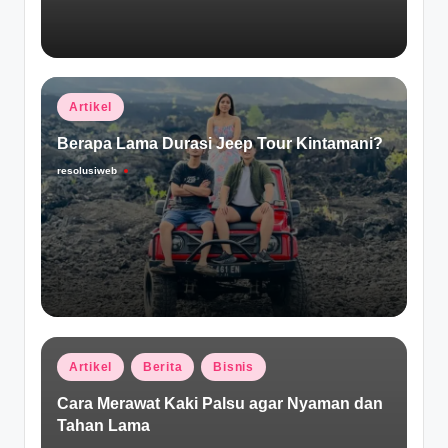
Posted
Artikel
in
Berapa Lama Durasi Jeep Tour Kintamani?
resolusiweb
Posted
by
Posted
Artikel
Berita
Bisnis
in
Cara Merawat Kaki Palsu agar Nyaman dan
Tahan Lama