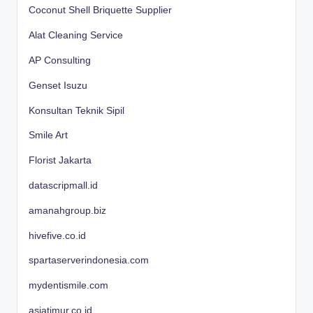
Coconut Shell Briquette Supplier
Alat Cleaning Service
AP Consulting
Genset Isuzu
Konsultan Teknik Sipil
Smile Art
Florist Jakarta
datascripmall.id
amanahgroup.biz
hivefive.co.id
spartaserverindonesia.com
mydentismile.com
asiatimur.co.id