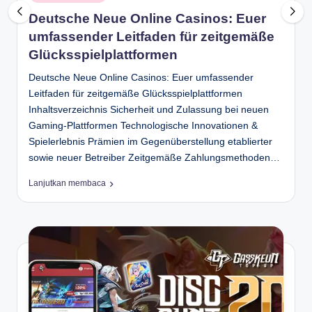
in
D
Deutsche Neue Online Casinos: Euer
umfassender Leitfaden für zeitgemäße
e
Glücksspielplattformen
p
Deutsche Neue Online Casinos: Euer umfassender
a
Leitfaden für zeitgemäße Glücksspielplattformen
n
Inhaltsverzeichnis Sicherheit und Zulassung bei neuen
Gaming-Plattformen Technologische Innovationen &
Spielerlebnis Prämien im Gegenüberstellung etablierter
sowie neuer Betreiber Zeitgemäße Zahlungsmethoden…
Lanjutkan membaca