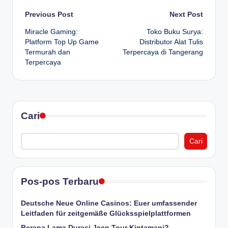
Post
Previous Post
Next Post
Miracle Gaming:
Toko Buku Surya:
navigation
Platform Top Up Game
Distributor Alat Tulis
Termurah dan
Terpercaya di Tangerang
Terpercaya
Cari
Cari
Pos-pos Terbaru
Deutsche Neue Online Casinos: Euer umfassender
Leitfaden für zeitgemäße Glücksspielplattformen
Berapa Lama Durasi Jeep Tour Kintamani?