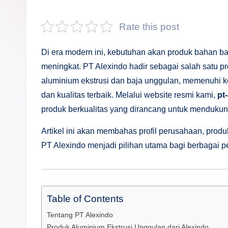
s
a
Rate this post
n
Di era modern ini, kebutuhan akan produk bahan ba
D
meningkat. PT Alexindo hadir sebagai salah satu 
aluminium ekstrusi dan baja unggulan, memenuhi keb
e
dan kualitas terbaik. Melalui website resmi kami,
pt
p
produk berkualitas yang dirancang untuk mendukun
a
Artikel ini akan membahas profil perusahaan, prod
PT Alexindo menjadi pilihan utama bagi berbagai pe
n
Table of Contents
Tentang PT Alexindo
Produk Aluminium Ekstrusi Unggulan dari Alexindo