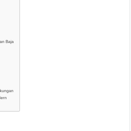
an Baja
gkungan
dern